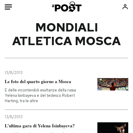
Auto
MONDIALI
ATLETICA MOSCA
HOME
Italia
Moda
Mondo
Libri
Politica
Consumismi
13/8/2013
Tecnologia
Storie/Idee
Le foto del quarto giorno a Mosca
Internet
Ok Boomer!
E delle incontenibili esultanze della russa
Scienza
Media
Yelena Isinbayeva e del tedesco Robert
Harting, tra le altre
Cultura
Europa
Economia
Altrecose
13/8/2013
Sport
Mondiali calcio 2026
L’ultima gara di Yelena Isinbayeva?