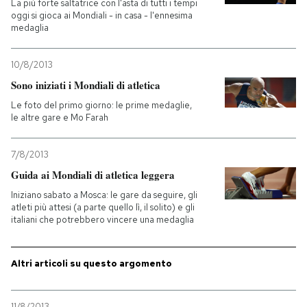
La più forte saltatrice con l'asta di tutti i tempi
oggi si gioca ai Mondiali - in casa - l'ennesima
PODCAST
medaglia
10/8/2013
NEWSLETTER
Sono iniziati i Mondiali di atletica
Le foto del primo giorno: le prime medaglie,
le altre gare e Mo Farah
I MIEI PREFERITI
7/8/2013
SHOP
Guida ai Mondiali di atletica leggera
Iniziano sabato a Mosca: le gare da seguire, gli
atleti più attesi (a parte quello lì, il solito) e gli
CALENDARIO
italiani che potrebbero vincere una medaglia
AREA PERSONALE
Altri articoli su questo argomento
Entra
11/8/2013