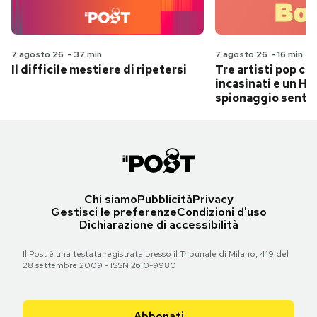
7 agosto 26
-
37 min
7 agosto 26
-
16 min
Il difficile mestiere di ripetersi
Tre artisti pop ch
incasinati e un Hit
spionaggio senti
Chi siamo
Pubblicità
Privacy
Gestisci le preferenze
Condizioni d'uso
Dichiarazione di accessibilità
Il Post è una testata registrata presso il Tribunale di Milano, 419 del
28 settembre 2009 - ISSN 2610-9980
Abbonati