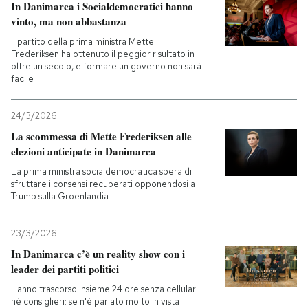
In Danimarca i Socialdemocratici hanno
vinto, ma non abbastanza
PODCAST
Il partito della prima ministra Mette
Frederiksen ha ottenuto il peggior risultato in
oltre un secolo, e formare un governo non sarà
NEWSLETTER
facile
24/3/2026
I MIEI PREFERITI
La scommessa di Mette Frederiksen alle
elezioni anticipate in Danimarca
SHOP
La prima ministra socialdemocratica spera di
sfruttare i consensi recuperati opponendosi a
Trump sulla Groenlandia
CALENDARIO
23/3/2026
In Danimarca c’è un reality show con i
AREA PERSONALE
leader dei partiti politici
Entra
Hanno trascorso insieme 24 ore senza cellulari
né consiglieri: se n'è parlato molto in vista