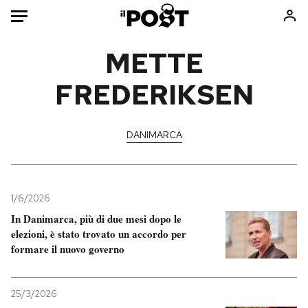
Auto
METTE
FREDERIKSEN
HOME
Italia
Moda
Mondo
Libri
DANIMARCA
Politica
Consumismi
Tecnologia
Storie/Idee
Internet
Ok Boomer!
1/6/2026
Scienza
Media
In Danimarca, più di due mesi dopo le
elezioni, è stato trovato un accordo per
Cultura
Europa
formare il nuovo governo
Economia
Altrecose
Sport
Mondiali calcio 2026
25/3/2026