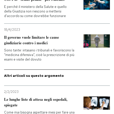
E perché il ministero della Salute e quello
PODCAST
della Giustizia non riescono a mettersi
d'accordo su come dovrebbe funzionare
NEWSLETTER
18/4/2023
Il governo vuole limitare le cause
giudiziarie contro i medici
I MIEI PREFERITI
Sono tante: intasano i tribunali e favoriscono la
“medicina difensiva”, cioè la prescrizione di più
esami e visite del dovuto
SHOP
Altri articoli su questo argomento
CALENDARIO
2/2/2023
AREA PERSONALE
Le lunghe liste di attesa negli ospedali,
spiegate
Entra
Come mai bisogna aspettare mesi per fare una