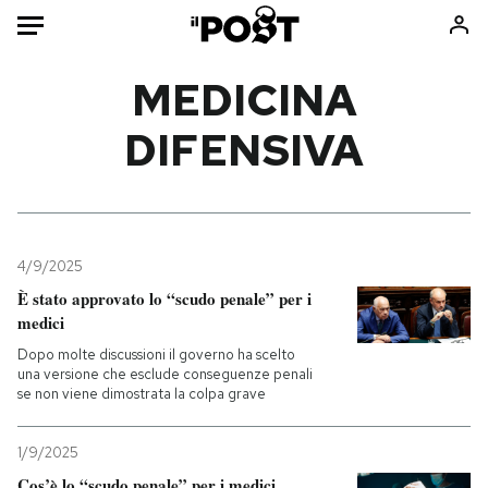
Auto
MEDICINA
DIFENSIVA
HOME
Italia
Moda
Mondo
Libri
Politica
Consumismi
4/9/2025
Tecnologia
Storie/Idee
È stato approvato lo “scudo penale” per i
Internet
Ok Boomer!
medici
Scienza
Media
Dopo molte discussioni il governo ha scelto
Cultura
Europa
una versione che esclude conseguenze penali
se non viene dimostrata la colpa grave
Economia
Altrecose
Sport
Mondiali calcio 2026
1/9/2025
Cos’è lo “scudo penale” per i medici