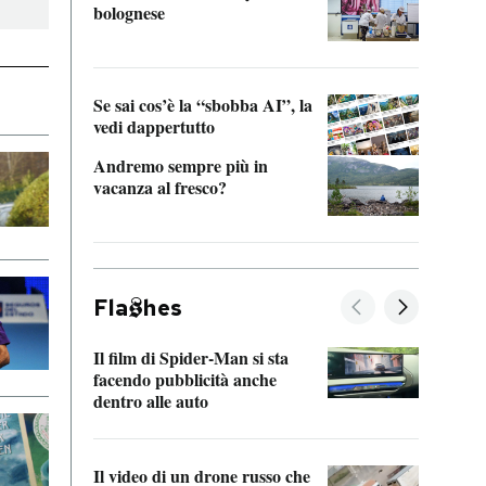
bolognese
Tom 
Se sai cos’è la “sbobba AI”, la
vedi dappertutto
Andremo sempre più in
vacanza al fresco?
Fla
hes
Il film di Spider-Man si sta
La de
facendo pubblicità anche
Franc
dentro alle auto
dello
Il video di un drone russo che
Una 