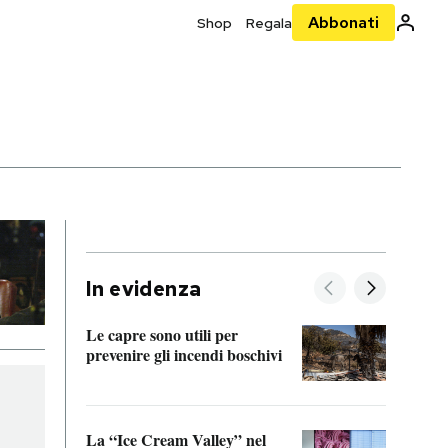
Abbonati
Shop
Regala
In evidenza
Le capre sono utili per
prevenire gli incendi boschivi
Le si
acces
La “Ice Cream Valley” nel
Prepa