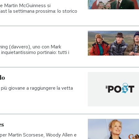
ese Martin McGuinness si
fast la settimana prossima: lo storico
ching (davvero), uno con Mark
nquietantissimo portinaio: tutti i
do
 più giovane a raggiungere la vetta
es
 per Martin Scorsese, Woody Allen e