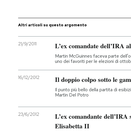
PODCAST
Altri articoli su questo argomento
NEWSLETTER
21/9/2011
L’ex comandate dell’IRA all
I MIEI PREFERITI
Martin McGuinnes faceva parte dell'or
uno dei favoriti per le elezioni di otto
SHOP
16/12/2012
Il doppio colpo sotto le ga
CALENDARIO
Il punto più bello della partita di esi
Martìn Del Potro
AREA PERSONALE
23/6/2012
L’ex comandante dell’IRA s
Entra
Elisabetta II