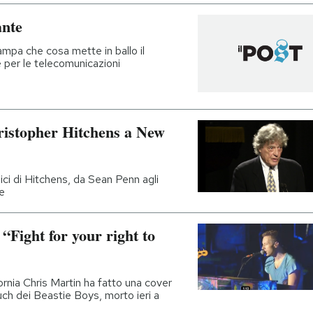
nte
ampa che cosa mette in ballo il
te per le telecomunicazioni
istopher Hitchens a New
ici di Hitchens, da Sean Penn agli
e
“Fight for your right to
fornia Chris Martin ha fatto una cover
h dei Beastie Boys, morto ieri a