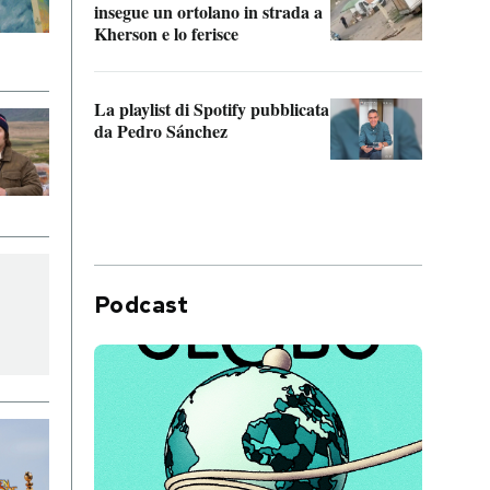
insegue un ortolano in strada a
statun
Kherson e lo ferisce
afric
La playlist di Spotify pubblicata
Quan
da Pedro Sánchez
magli
consi
difen
Podcast