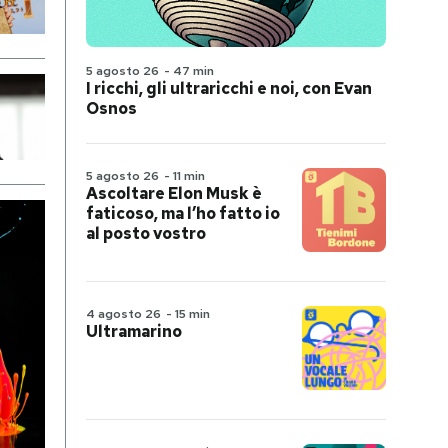
5 agosto 26
-
47 min
I ricchi, gli ultraricchi e noi, con Evan
Osnos
5 agosto 26
-
11 min
Ascoltare Elon Musk è
faticoso, ma l’ho fatto io
al posto vostro
4 agosto 26
-
15 min
Ultramarino