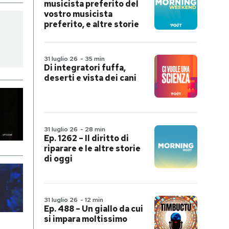
musicista preferito del
vostro musicista
preferito, e altre storie
31 luglio 26
-
35 min
Di integratori fuffa,
deserti e vista dei cani
31 luglio 26
-
28 min
Ep. 1262 – Il diritto di
riparare e le altre storie
di oggi
31 luglio 26
-
12 min
Ep. 488 – Un giallo da cui
si impara moltissimo