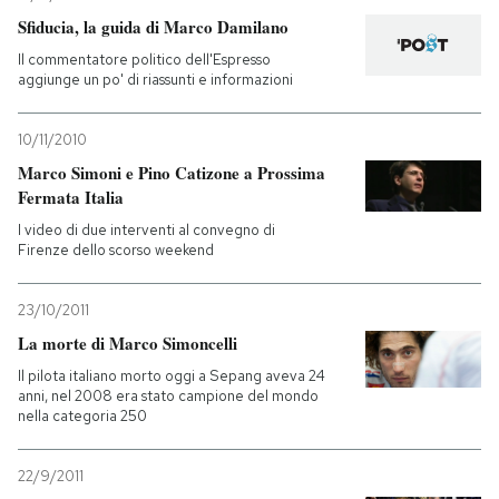
Sfiducia, la guida di Marco Damilano
PODCAST
Il commentatore politico dell'Espresso
aggiunge un po' di riassunti e informazioni
NEWSLETTER
10/11/2010
Marco Simoni e Pino Catizone a Prossima
I MIEI PREFERITI
Fermata Italia
I video di due interventi al convegno di
Firenze dello scorso weekend
SHOP
23/10/2011
CALENDARIO
La morte di Marco Simoncelli
Il pilota italiano morto oggi a Sepang aveva 24
anni, nel 2008 era stato campione del mondo
AREA PERSONALE
nella categoria 250
Entra
22/9/2011