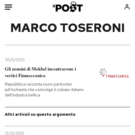
Auto
MARCO TOSERONI
HOME
Italia
Moda
Mondo
Libri
30/5/2010
Politica
Consumismi
Gli uomini di Mokbel incontrarono i
vertici Finmeccanica
Tecnologia
Storie/Idee
Repubblica racconta nuovi particolari
Internet
Ok Boomer!
sull'inchiesta che coinvolge il colosso italiano
Scienza
Media
dell'industria bellica
Cultura
Europa
Economia
Altrecose
Altri articoli su questo argomento
Sport
Mondiali calcio 2026
13/12/2010