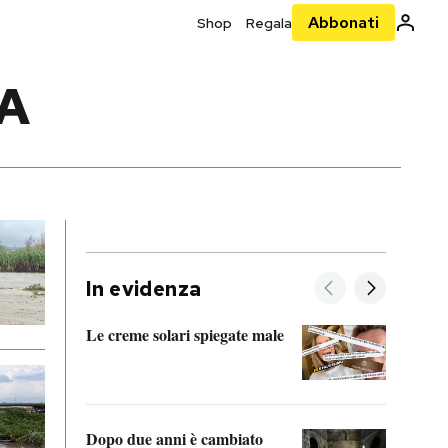
Abbonati
Shop
Regala
A
In evidenza
Le creme solari spiegate male
FitAc
guerr
Dopo due anni è cambiato
A cos