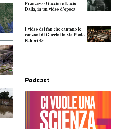
Francesco Guccini e Lucio
“Loco
Dalla, in un video d’epoca
Franc
I video dei fan che cantano le
Il de
canzoni di Guccini in via Paolo
Edoar
Fabbri 43
cappi
Podcast