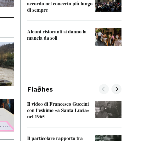
accordo nel concerto più lungo
di sempre
Il ci
parla
Alcuni ristoranti si danno la
nessu
mancia da soli
Fla
hes
Il video di Francesco Guccini
Sulla
con l’eskimo «a Santa Lucia»
vorti
nel 1965
veder
Il particolare rapporto tra
La ve