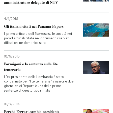
amministratore delegato di NTV
PODCAST
4/4/2016
Gli italiani citati nei Panama Papers
NEWSLETTER
Il primo articolo dell'Espresso sulle società nei
paradisi fiscali citate nei documenti riservati
diffusi online domenica sera
I MIEI PREFERITI
18/6/2015
SHOP
Formigoni e la sentenza sulla lite
temeraria
CALENDARIO
L'ex presidente della Lombardia è stato
condannato per "lite temeraria" a risarcire due
giornalisti di Report: è una delle prime
sentenze di questo tipo in Italia
AREA PERSONALE
Entra
10/9/2014
Perché Ferrari cambia presidente