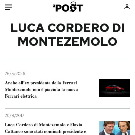
Auto
LUCA CORDERO DI
MONTEZEMOLO
HOME
Italia
Moda
Mondo
Libri
Politica
Consumismi
26/5/2026
Tecnologia
Storie/Idee
Anche all’ex presidente della Ferrari
Internet
Ok Boomer!
Montezemolo non è piaciuta la nuova
Scienza
Media
Ferrari elettrica
Cultura
Europa
Economia
Altrecose
20/9/2017
Sport
Mondiali calcio 2026
Luca Cordero di Montezemolo e Flavio
Cattaneo sono stati nominati presidente e