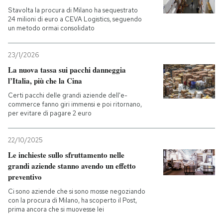
Stavolta la procura di Milano ha sequestrato
24 milioni di euro a CEVA Logistics, seguendo
PODCAST
un metodo ormai consolidato
NEWSLETTER
23/1/2026
La nuova tassa sui pacchi danneggia
l’Italia, più che la Cina
I MIEI PREFERITI
Certi pacchi delle grandi aziende dell'e-
commerce fanno giri immensi e poi ritornano,
per evitare di pagare 2 euro
SHOP
22/10/2025
CALENDARIO
Le inchieste sullo sfruttamento nelle
grandi aziende stanno avendo un effetto
preventivo
AREA PERSONALE
Ci sono aziende che si sono mosse negoziando
con la procura di Milano, ha scoperto il Post,
Entra
prima ancora che si muovesse lei