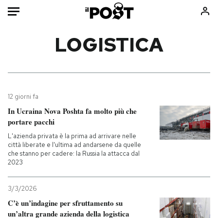
Auto
LOGISTICA
HOME
Italia
Moda
Mondo
Libri
12 giorni fa
Politica
Consumismi
In Ucraina Nova Poshta fa molto più che
portare pacchi
Tecnologia
Storie/Idee
L'azienda privata è la prima ad arrivare nelle
Internet
Ok Boomer!
città liberate e l'ultima ad andarsene da quelle
Scienza
Media
che stanno per cadere: la Russia la attacca dal
2023
Cultura
Europa
Economia
Altrecose
3/3/2026
Sport
Mondiali calcio 2026
C’è un’indagine per sfruttamento su
un’altra grande azienda della logistica