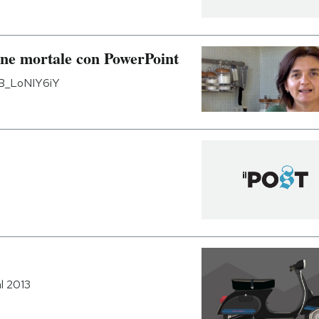
one mortale con PowerPoint
SB_LoNIY6iY
al 2013