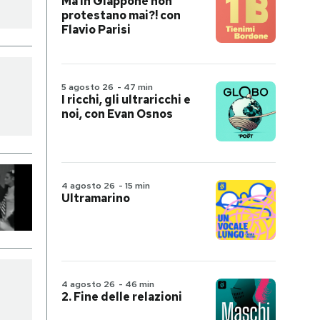
Ma in Giappone non
protestano mai?! con
Flavio Parisi
5 agosto 26
-
47 min
I ricchi, gli ultraricchi e
noi, con Evan Osnos
4 agosto 26
-
15 min
Ultramarino
4 agosto 26
-
46 min
2. Fine delle relazioni