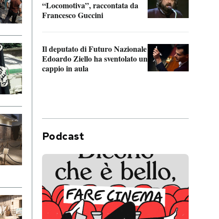
“Locomotiva”, raccontata da
inseg
Francesco Guccini
Khers
Il deputato di Futuro Nazionale
La pl
Edoardo Ziello ha sventolato un
da P
cappio in aula
Podcast