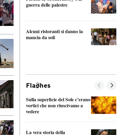
“Odis
guerra delle palestre
Che s
strum
Alcuni ristoranti si danno la
mancia da soli
Fla
hes
Sulla superficie del Sole c’erano
Il fi
vortici che non riuscivamo a
facen
vedere
dentr
La vera storia della
Il vi