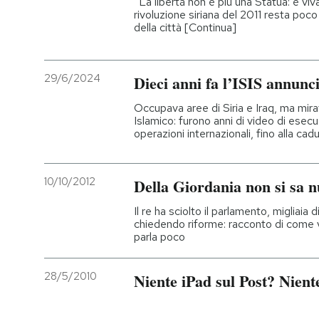
“La libertà non è più una Statua: è viv
rivoluzione siriana del 2011 resta poco
della città [Continua]
29/6/2024
Dieci anni fa l’ISIS annuncia
Occupava aree di Siria e Iraq, ma mir
Islamico: furono anni di video di esecu
operazioni internazionali, fino alla cad
10/10/2012
Della Giordania non si sa n
Il re ha sciolto il parlamento, migliai
chiedendo riforme: racconto di come v
parla poco
28/5/2010
Niente iPad sul Post? Nient