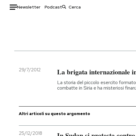
Newsletter
Podcast
Auto
HOME
Italia
Moda
Mondo
Libri
Politica
Consumismi
29/7/2012
La brigata internazionale in
Tecnologia
Storie/Idee
La storia del piccolo esercito formato
Internet
Ok Boomer!
combatte in Siria e ha misteriosi fina
Scienza
Media
Cultura
Europa
Economia
Altrecose
Altri articoli su questo argomento
Sport
Mondiali calcio 2026
25/12/2018
In Sudan si protesta contro