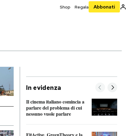
Abbonati
Shop
Regala
In evidenza
Il cinema italiano comincia a
A cos
parlare del problema di cui
nessuno vuole parlare
Cosa 
FitActive, GreenTheory e la