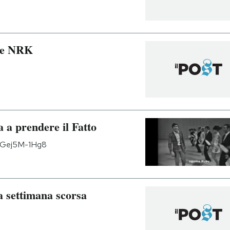
ese NRK
a prendere il Fatto
=QGej5M-1Hg8
 settimana scorsa