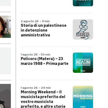
2 agosto 26
-
11 min
Storia di un palestinese
in detenzione
amministrativa
1 agosto 26
-
53 min
Policoro (Matera) – 23
marzo 1988 – Prima parte
1 agosto 26
-
24 min
Morning Weekend – Il
musicista preferito del
vostro musicista
preferito, e altre storie