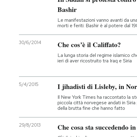
Bashir
PODCAST
Le manifestazioni vanno avanti da un
morti e feriti: Bashir è al potere dal 1
NEWSLETTER
30/6/2014
Che cos’è il Califfato?
I MIEI PREFERITI
La lunga storia del regime islamico che
ieri di aver ricostruito tra Iraq e Siria
SHOP
5/4/2015
I jihadisti di Lisleby, in No
CALENDARIO
Il New York Times ha raccontato la sto
piccola città norvegese andati in Siria
della brutta fine che hanno fatto
AREA PERSONALE
29/8/2013
Che cosa sta succedendo in
Entra