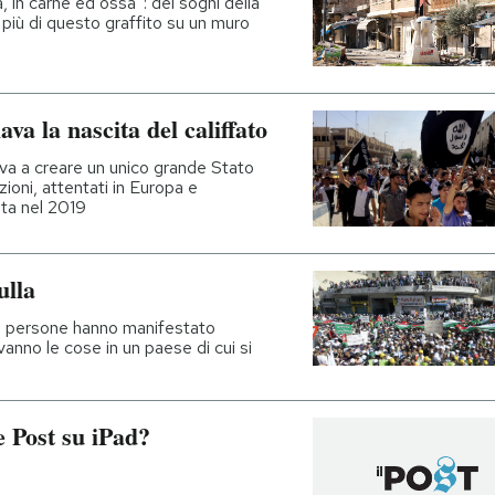
a, in carne ed ossa”: dei sogni della
 più di questo graffito su un muro
va la nascita del califfato
ava a creare un unico grande Stato
zioni, attentati in Europa e
uta nel 2019
ulla
a di persone hanno manifestato
anno le cose in un paese di cui si
e Post su iPad?