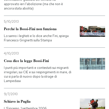
approvato ieri l'abolizione (ma che non è
ancora stata abolita)
PODCAST
5/10/2013
NEWSLETTER
Perché la Bossi-Fini non funziona
Lo sanno i leghisti e lo dice anche Fini, spiega
Francesco Grignetti sulla Stampa
I MIEI PREFERITI
4/10/2013
SHOP
Cosa dice la legge Bossi-Fini
I punti più importanti e contestati sui migranti
irregolari, sui CIE e sui respingimenti in mare, di
CALENDARIO
cui si parla di nuovo dopo la strage di
Lampedusa
AREA PERSONALE
9/7/2010
Entra
Schiavo in Puglia
L'Espresso, 1 settembre 2006