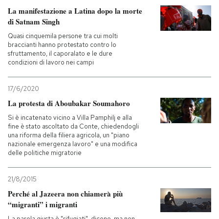
La manifestazione a Latina dopo la morte
di Satnam Singh
Quasi cinquemila persone tra cui molti
braccianti hanno protestato contro lo
sfruttamento, il caporalato e le dure
condizioni di lavoro nei campi
17/6/2020
La protesta di Aboubakar Soumahoro
Si è incatenato vicino a Villa Pamphilj e alla
fine è stato ascoltato da Conte, chiedendogli
una riforma della filiera agricola, un "piano
nazionale emergenza lavoro" e una modifica
delle politiche migratorie
21/8/2015
Perché al Jazeera non chiamerà più
“migranti” i migranti
La parola giusta è "rifugiati", dicono, ma non