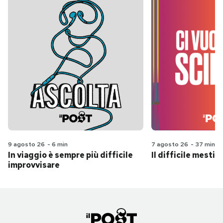
9 agosto 26
-
6 min
7 agosto 26
-
37 min
In viaggio è sempre più difficile
Il difficile mestie
improvvisare