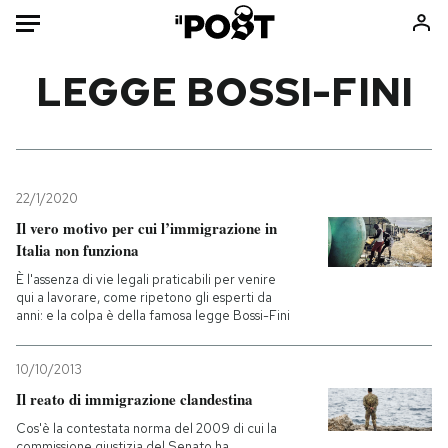
Auto
LEGGE BOSSI-FINI
HOME
Italia
Moda
Mondo
Libri
22/1/2020
Politica
Consumismi
Il vero motivo per cui l’immigrazione in
Italia non funziona
Tecnologia
Storie/Idee
È l'assenza di vie legali praticabili per venire
Internet
Ok Boomer!
qui a lavorare, come ripetono gli esperti da
Scienza
Media
anni: e la colpa è della famosa legge Bossi-Fini
Cultura
Europa
Economia
Altrecose
10/10/2013
Il reato di immigrazione clandestina
Sport
Mondiali calcio 2026
Cos'è la contestata norma del 2009 di cui la
commissione giustizia del Senato ha