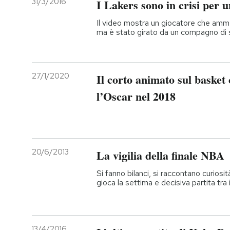
31/3/2016
I Lakers sono in crisi per u
PODCAST
Il video mostra un giocatore che amme
ma è stato girato da un compagno di
NEWSLETTER
27/1/2020
Il corto animato sul basket
I MIEI PREFERITI
l’Oscar nel 2018
SHOP
20/6/2013
La vigilia della finale NBA
CALENDARIO
Si fanno bilanci, si raccontano curiosit
gioca la settima e decisiva partita tr
AREA PERSONALE
Entra
13/4/2016