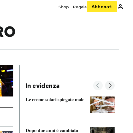
Abbonati
Shop
Regala
RO
In evidenza
Le creme solari spiegate male
FitAc
guerr
Dopo due anni è cambiato
A cos