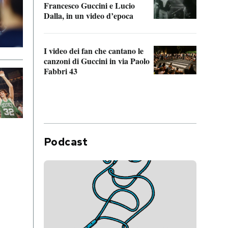
Francesco Guccini e Lucio
“Loco
Dalla, in un video d’epoca
Franc
I video dei fan che cantano le
Il de
canzoni di Guccini in via Paolo
Edoar
Fabbri 43
cappi
Podcast