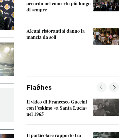
accordo nel concerto più lungo
di sempre
Il ci
parla
Alcuni ristoranti si danno la
nessu
mancia da soli
Fla
hes
Il video di Francesco Guccini
Sulla
con l’eskimo «a Santa Lucia»
vorti
nel 1965
veder
Il particolare rapporto tra
La ve