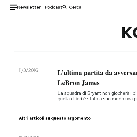
Newsletter
Podcast
Auto
K
HOME
Italia
Moda
Mondo
Libri
Politica
Consumismi
11/3/2016
L’ultima partita da avversa
Tecnologia
Storie/Idee
LeBron James
Internet
Ok Boomer!
La squadra di Bryant non giocherà i pla
Scienza
Media
quella di ieri è stata a suo modo una p
Cultura
Europa
Economia
Altrecose
Altri articoli su questo argomento
Sport
Mondiali calcio 2026