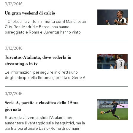
3/12/2016
PODCAST
Un gran weekend di calcio
Il Chelsea ha vinto in rimonta con il Manchester
City, Real Madrid e Barcellona hanno
NEWSLETTER
pareggiato e Roma e Juventus hanno vinto
3/12/2016
I MIEI PREFERITI
Juventus-Atalanta, dove vederla in
streaming o in tv
SHOP
Le informazioni per seguire in diretta uno
degli anticipi della 15esima giornata di Serie A
CALENDARIO
3/12/2016
Serie A, partite e classifica della 15ma
giornata
AREA PERSONALE
Stasera la Juventus sfida l'Atalanta per
Entra
aumentare il vantaggio sulle inseguitrici, ma la
partita più attesa è Lazio-Roma di domani