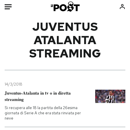
Auto
JUVENTUS
ATALANTA
HOME
STREAMING
Italia
Moda
Mondo
Libri
Politica
Consumismi
Tecnologia
Storie/Idee
Internet
Ok Boomer!
14/3/2018
Scienza
Media
Juventus-Atalanta in tv o in diretta
streaming
Cultura
Europa
Economia
Altrecose
Si recupera alle 18 la partita della 26esima
giornata di Serie A che era stata rinviata per
Sport
Mondiali calcio 2026
neve