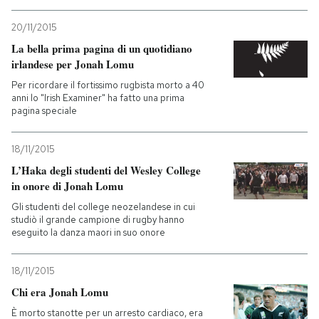
20/11/2015
PODCAST
La bella prima pagina di un quotidiano
irlandese per Jonah Lomu
NEWSLETTER
Per ricordare il fortissimo rugbista morto a 40
anni lo "Irish Examiner" ha fatto una prima
pagina speciale
I MIEI PREFERITI
18/11/2015
L’Haka degli studenti del Wesley College
SHOP
in onore di Jonah Lomu
Gli studenti del college neozelandese in cui
CALENDARIO
studiò il grande campione di rugby hanno
eseguito la danza maori in suo onore
AREA PERSONALE
18/11/2015
Chi era Jonah Lomu
Entra
È morto stanotte per un arresto cardiaco, era