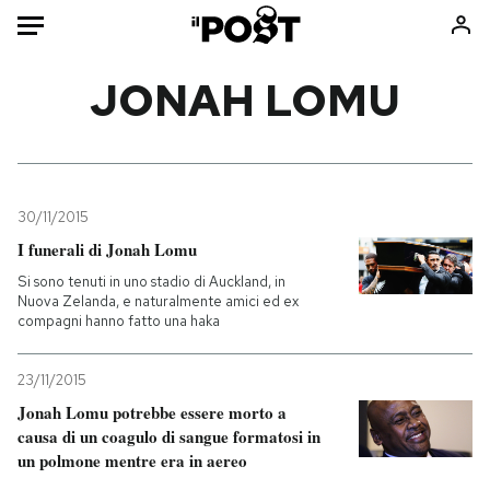
Auto
JONAH LOMU
HOME
Italia
Moda
Mondo
Libri
30/11/2015
Politica
Consumismi
I funerali di Jonah Lomu
Tecnologia
Storie/Idee
Si sono tenuti in uno stadio di Auckland, in
Nuova Zelanda, e naturalmente amici ed ex
Internet
Ok Boomer!
compagni hanno fatto una haka
Scienza
Media
Cultura
Europa
23/11/2015
Economia
Altrecose
Jonah Lomu potrebbe essere morto a
causa di un coagulo di sangue formatosi in
Sport
Mondiali calcio 2026
un polmone mentre era in aereo