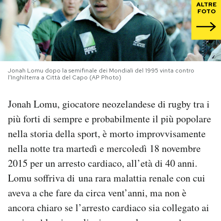
ALTRE
FOTO
PODCAST
NEWSLETTER
Jonah Lomu dopo la semifinale dei Mondiali del 1995 vinta contro
l'Inghilterra a Città del Capo (AP Photo)
I MIEI PREFERITI
Jonah Lomu, giocatore neozelandese di rugby tra i
più forti di sempre e probabilmente il più popolare
SHOP
nella storia della sport, è morto improvvisamente
nella notte tra martedì e mercoledì 18 novembre
CALENDARIO
2015 per un arresto cardiaco, all’età di 40 anni.
Lomu soffriva di una rara malattia renale con cui
AREA PERSONALE
aveva a che fare da circa vent’anni, ma non è
Area Personale
ancora chiaro se l’arresto cardiaco sia collegato ai
Newsletter