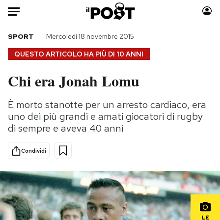
Auto
SPORT
Mercoledì 18 novembre 2015
QUESTO ARTICOLO HA PIÙ DI
10 ANNI
HOME
Chi era Jonah Lomu
Italia
Moda
Mondo
Libri
È morto stanotte per un arresto cardiaco, era
Politica
Consumismi
uno dei più grandi e amati giocatori di rugby
Tecnologia
Storie/Idee
di sempre e aveva 40 anni
Internet
Ok Boomer!
Condividi
Scienza
Media
Cultura
Europa
Economia
Altrecose
Sport
Mondiali calcio 2026
LE