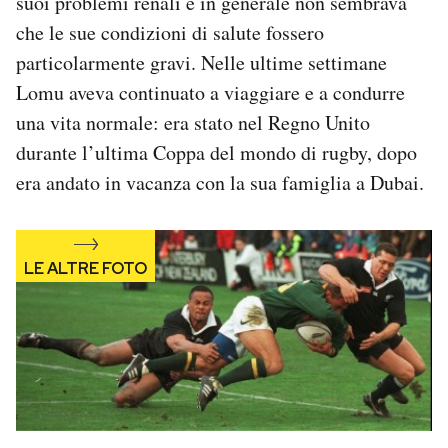
suoi problemi renali e in generale non sembrava
Notifiche mobile
che le sue condizioni di salute fossero
Regala il Post
particolarmente gravi. Nelle ultime settimane
Hai bisogno di aiuto?
Lomu aveva continuato a viaggiare e a condurre
Esci
una vita normale: era stato nel Regno Unito
durante l’ultima Coppa del mondo di rugby, dopo
era andato in vacanza con la sua famiglia a Dubai.