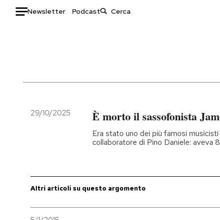
Newsletter
Podcast
Auto
HOME
Italia
Moda
Mondo
Libri
Politica
Consumismi
29/10/2025
È morto il sassofonista Ja
Tecnologia
Storie/Idee
Era stato uno dei più famosi musicisti j
Internet
Ok Boomer!
collaboratore di Pino Daniele: aveva 
Scienza
Media
Cultura
Europa
Economia
Altrecose
Altri articoli su questo argomento
Sport
Mondiali calcio 2026