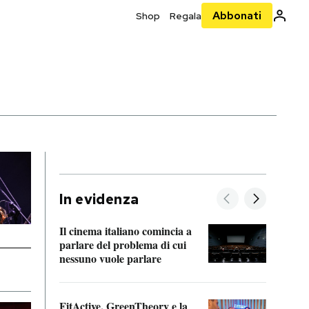
Abbonati
Shop
Regala
In evidenza
Il cinema italiano comincia a
A cos
parlare del problema di cui
nessuno vuole parlare
Cosa 
FitActive, GreenTheory e la