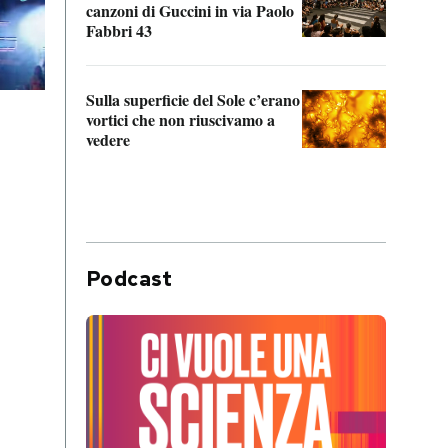
canzoni di Guccini in via Paolo
Edoar
Fabbri 43
cappi
Sulla superficie del Sole c’erano
Il fi
vortici che non riuscivamo a
facen
vedere
dentr
Podcast