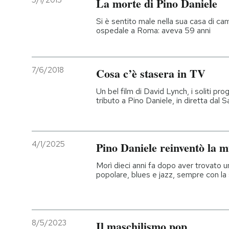
5/1/2015
La morte di Pino Daniele
PODCAST
Si è sentito male nella sua casa di c
ospedale a Roma: aveva 59 anni
NEWSLETTER
7/6/2018
Cosa c’è stasera in TV
I MIEI PREFERITI
Un bel film di David Lynch, i soliti pr
tributo a Pino Daniele, in diretta dal 
SHOP
4/1/2025
Pino Daniele reinventò la m
CALENDARIO
Morì dieci anni fa dopo aver trovato u
popolare, blues e jazz, sempre con la 
AREA PERSONALE
Entra
8/5/2023
Il maschilismo pop