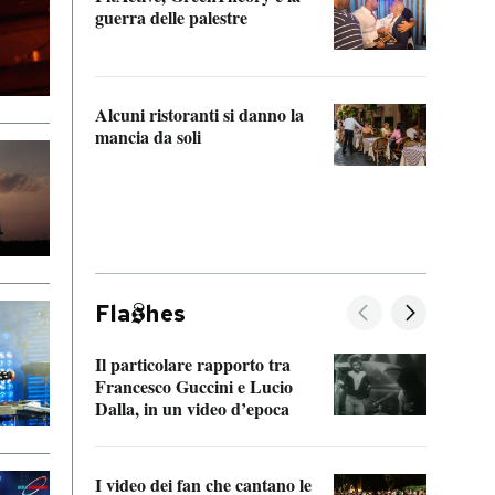
“Odis
guerra delle palestre
Che s
strum
Alcuni ristoranti si danno la
mancia da soli
Fla
hes
Il particolare rapporto tra
La ve
Francesco Guccini e Lucio
“Loco
Dalla, in un video d’epoca
Franc
I video dei fan che cantano le
Il de