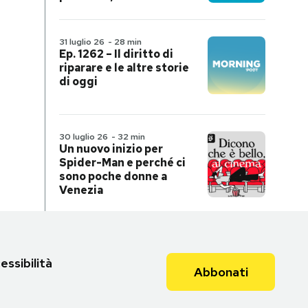
31 luglio 26
-
28 min
Ep. 1262 – Il diritto di
riparare e le altre storie
di oggi
30 luglio 26
-
32 min
Un nuovo inizio per
Spider-Man e perché ci
sono poche donne a
Venezia
essibilità
Abbonati