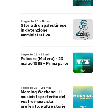
2 agosto 26
-
11 min
Storia di un palestinese
in detenzione
amministrativa
1 agosto 26
-
53 min
Policoro (Matera) – 23
marzo 1988 – Prima parte
1 agosto 26
-
24 min
Morning Weekend – Il
musicista preferito del
vostro musicista
preferito, e altre storie