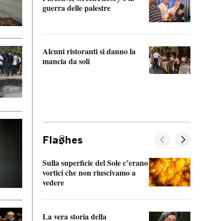
“Odis
guerra delle palestre
Che s
strum
Alcuni ristoranti si danno la
mancia da soli
Fla
hes
Sulla superficie del Sole c’erano
Il fi
vortici che non riuscivamo a
facen
vedere
dentr
La vera storia della
Il vi