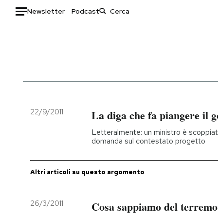
Newsletter
Podcast
Auto
HOME
Italia
Moda
Mondo
Libri
Politica
Consumismi
22/9/2011
La diga che fa piangere il
Tecnologia
Storie/Idee
Letteralmente: un ministro è scoppiat
Internet
Ok Boomer!
domanda sul contestato progetto
Scienza
Media
Cultura
Europa
Altri articoli su questo argomento
Economia
Altrecose
Sport
Mondiali calcio 2026
26/3/2011
Cosa sappiamo del terremo