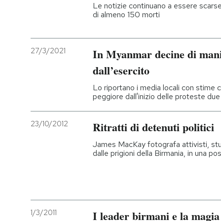
Le notizie continuano a essere scarse,
di almeno 150 morti
PODCAST
27/3/2021
In Myanmar decine di manife
NEWSLETTER
dall’esercito
I MIEI PREFERITI
Lo riportano i media locali con stime c
peggiore dall'inizio delle proteste due
SHOP
23/10/2012
Ritratti di detenuti politici
James MacKay fotografa attivisti, stude
CALENDARIO
dalle prigioni della Birmania, in una po
AREA PERSONALE
Entra
1/3/2011
I leader birmani e la magia