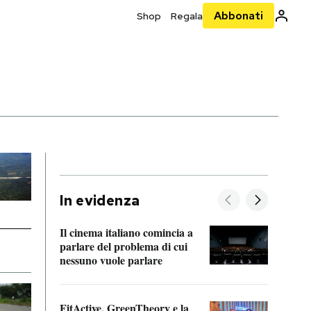
Abbonati
Shop
Regala
In evidenza
Il cinema italiano comincia a
A cos
parlare del problema di cui
nessuno vuole parlare
Cosa 
FitActive, GreenTheory e la