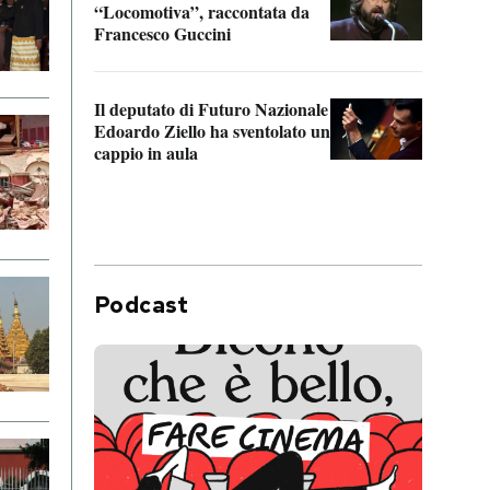
“Locomotiva”, raccontata da
inseg
Francesco Guccini
Khers
Il deputato di Futuro Nazionale
La pl
Edoardo Ziello ha sventolato un
da P
cappio in aula
Podcast