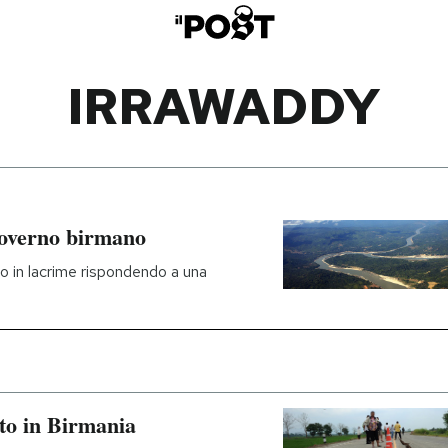
IRRAWADDY
 governo birmano
o in lacrime rispondendo a una
to in Birmania