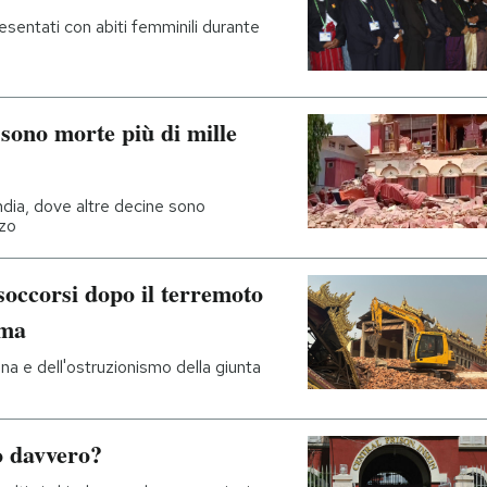
resentati con abiti femminili durante
ono morte più di mille
ndia, dove altre decine sono
zzo
soccorsi dopo il terremoto
ema
zona e dell'ostruzionismo della giunta
o davvero?