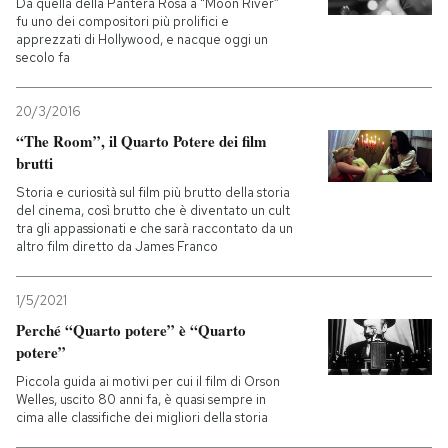
Da quella della Pantera Rosa a “Moon River”
fu uno dei compositori più prolifici e
apprezzati di Hollywood, e nacque oggi un
secolo fa
20/3/2016
“The Room”, il Quarto Potere dei film
brutti
Storia e curiosità sul film più brutto della storia
del cinema, così brutto che è diventato un cult
tra gli appassionati e che sarà raccontato da un
altro film diretto da James Franco
1/5/2021
Perché “Quarto potere” è “Quarto
potere”
Piccola guida ai motivi per cui il film di Orson
Welles, uscito 80 anni fa, è quasi sempre in
cima alle classifiche dei migliori della storia