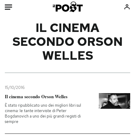
Auto
IL CINEMA
SECONDO ORSON
HOME
WELLES
Italia
Moda
Mondo
Libri
Politica
Consumismi
Tecnologia
Storie/Idee
Internet
Ok Boomer!
15/10/2016
Scienza
Media
Il cinema secondo Orson Welles
Cultura
Europa
È stato ripubblicato uno dei migliori libri sul
cinema: le tante interviste di Peter
Economia
Altrecose
Bogdanovich a uno dei più grandi registi di
Sport
Mondiali calcio 2026
sempre