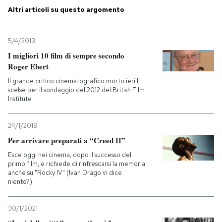
Altri articoli su questo argomento
PODCAST
5/4/2013
NEWSLETTER
I migliori 10 film di sempre secondo
Roger Ebert
Il grande critico cinematografico morto ieri li
I MIEI PREFERITI
scelse per il sondaggio del 2012 del British Film
Institute
SHOP
24/1/2019
Per arrivare preparati a “Creed II”
CALENDARIO
Esce oggi nei cinema, dopo il successo del
primo film, e richiede di rinfrescarsi la memoria
anche su "Rocky IV" (Ivan Drago vi dice
niente?)
AREA PERSONALE
Entra
30/1/2021