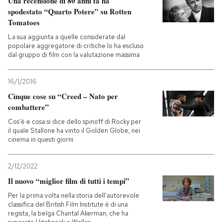
Una recensione di 80 anni fa ha
spodestato “Quarto Potere” su Rotten
Tomatoes
La sua aggiunta a quelle considerate dal
popolare aggregatore di critiche lo ha escluso
dal gruppo di film con la valutazione massima
16/1/2016
Cinque cose su “Creed – Nato per
combattere”
Cos'è e cosa si dice dello spinoff di Rocky per
il quale Stallone ha vinto il Golden Globe, nei
cinema in questi giorni
2/12/2022
Il nuovo “miglior film di tutti i tempi”
Per la prima volta nella storia dell'autorevole
classifica del British Film Institute è di una
regista, la belga Chantal Akerman, che ha