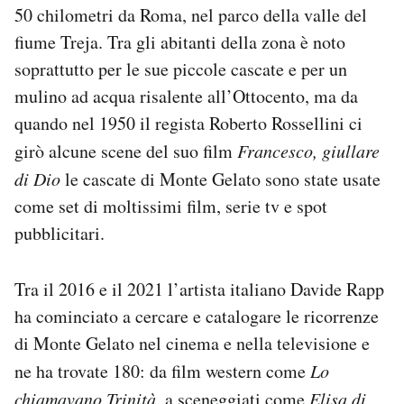
50 chilometri da Roma, nel parco della valle del
Notifiche mobile
Regala il Post
fiume Treja. Tra gli abitanti della zona è noto
Hai bisogno di aiuto?
soprattutto per le sue piccole cascate e per un
Esci
mulino ad acqua risalente all’Ottocento, ma da
quando nel 1950 il regista Roberto Rossellini ci
girò alcune scene del suo film
Francesco, giullare
di Dio
le cascate di Monte Gelato sono state usate
come set di moltissimi film, serie tv e spot
pubblicitari.
Tra il 2016 e il 2021 l’artista italiano Davide Rapp
ha cominciato a cercare e catalogare le ricorrenze
di Monte Gelato nel cinema e nella televisione e
ne ha trovate 180: da film western come
Lo
chiamavano Trinità
, a sceneggiati come
Elisa di