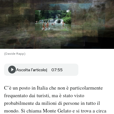
PODCAST
NEWSLETTER
I MIEI PREFERITI
(Davide Rapp)
SHOP
Ascolta l'articolo
07:55
CALENDARIO
C’è un posto in Italia che non è particolarmente
AREA PERSONALE
frequentato dai turisti, ma è stato visto
probabilmente da milioni di persone in tutto il
Area Personale
mondo. Si chiama Monte Gelato e si trova a circa
Newsletter