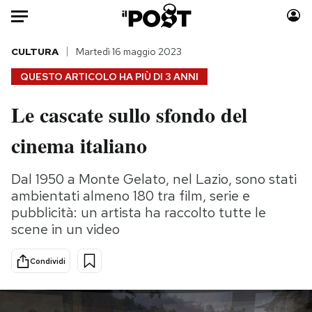
Auto
CULTURA
Martedì 16 maggio 2023
QUESTO ARTICOLO HA PIÙ DI
3 ANNI
HOME
Le cascate sullo sfondo del
Italia
Moda
cinema italiano
Mondo
Libri
Politica
Consumismi
Dal 1950 a Monte Gelato, nel Lazio, sono stati
Tecnologia
Storie/Idee
ambientati almeno 180 tra film, serie e
Internet
Ok Boomer!
pubblicità: un artista ha raccolto tutte le
Scienza
Media
scene in un video
Cultura
Europa
Economia
Altrecose
Condividi
Sport
Mondiali calcio 2026