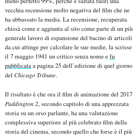
meno perfetto 99%, perché è saltata fuori una
Notifiche mobile
vecchia recensione molto negativa del film che ne
Regala il Post
ha abbassato la media. La recensione, recuperata
Hai bisogno di aiuto?
chissà come e aggiunta al sito come parte di un più
Esci
generale lavoro di espansione del bacino di articoli
da cui attinge per calcolare le sue medie, la scrisse
il 7 maggio 1941 un critico senza nome e
fu
pubblicata
a pagina 25 dell’edizione di quel giorno
del
Chicago Tribune
.
Il risultato è che ora il film di animazione del 2017
Paddington 2
, secondo capitolo di una apprezzata
storia su un orso parlante, ha una valutazione
complessiva superiore al più celebrato film della
storia del cinema, secondo quello che forse è il più