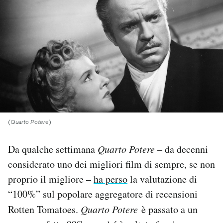
PODCAST
NEWSLETTER
I MIEI PREFERITI
SHOP
(
Quarto Potere
)
Da qualche settimana
Quarto Potere –
da decenni
CALENDARIO
considerato uno dei migliori film di sempre, se non
proprio il migliore –
ha perso
la valutazione di
AREA PERSONALE
“100%” sul popolare aggregatore di recensioni
Area Personale
Rotten Tomatoes.
Quarto Potere
è passato a un
Newsletter