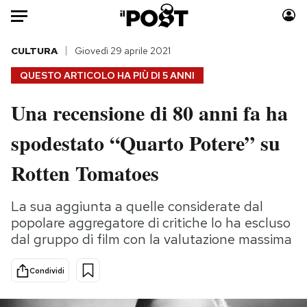
Auto
CULTURA
Giovedì 29 aprile 2021
QUESTO ARTICOLO HA PIÙ DI
5 ANNI
HOME
Una recensione di 80 anni fa ha
Italia
Moda
spodestato “Quarto Potere” su
Mondo
Libri
Politica
Consumismi
Rotten Tomatoes
Tecnologia
Storie/Idee
Internet
Ok Boomer!
La sua aggiunta a quelle considerate dal
Scienza
Media
popolare aggregatore di critiche lo ha escluso
Cultura
Europa
dal gruppo di film con la valutazione massima
Economia
Altrecose
Condividi
Sport
Mondiali calcio 2026