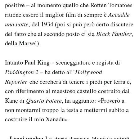
positive – al momento quello che Rotten Tomatoes
ritiene essere il miglior film di sempre è
Accadde
una notte
, del 1934 (poi si può però certo discutere
del fatto che al secondo posto ci sia
Black Panther
,
della Marvel).
Intanto Paul King – sceneggiatore e regista di
Paddington 2
– ha detto all’
Hollywood
Reporter
che cercherà di tenere i piedi per terra e,
con riferimento al maestoso castello costruito dal
Kane di
Quarto Potere
, ha aggiunto: «Proverò a
non montarmi troppo la testa e mettermi subito a
costruire il mio Xanadu».
– Leggi anche:
Le storie dentro a
Mank
(e quindi