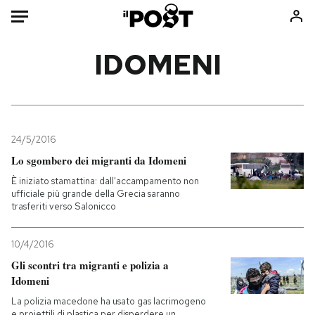
Auto
IDOMENI
HOME
Italia
Moda
Mondo
Libri
24/5/2016
Politica
Consumismi
Lo sgombero dei migranti da Idomeni
Tecnologia
Storie/Idee
È iniziato stamattina: dall'accampamento non
ufficiale più grande della Grecia saranno
Internet
Ok Boomer!
trasferiti verso Salonicco
Scienza
Media
Cultura
Europa
10/4/2016
Economia
Altrecose
Gli scontri tra migranti e polizia a
Idomeni
Sport
Mondiali calcio 2026
La polizia macedone ha usato gas lacrimogeno
e proiettili di plastica per disperdere un