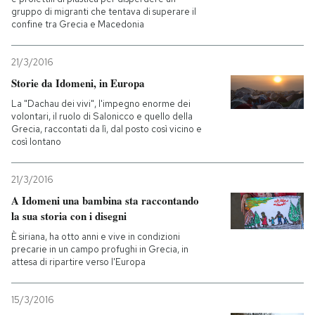
gruppo di migranti che tentava di superare il
confine tra Grecia e Macedonia
PODCAST
21/3/2016
NEWSLETTER
Storie da Idomeni, in Europa
La "Dachau dei vivi", l'impegno enorme dei
volontari, il ruolo di Salonicco e quello della
I MIEI PREFERITI
Grecia, raccontati da lì, dal posto così vicino e
così lontano
SHOP
21/3/2016
A Idomeni una bambina sta raccontando
CALENDARIO
la sua storia con i disegni
È siriana, ha otto anni e vive in condizioni
precarie in un campo profughi in Grecia, in
AREA PERSONALE
attesa di ripartire verso l'Europa
Entra
15/3/2016