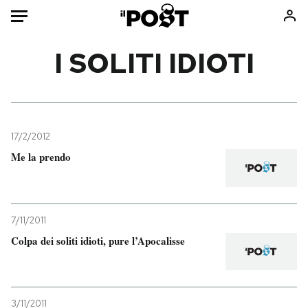
Auto
I SOLITI IDIOTI
HOME
Italia
Moda
Mondo
Libri
17/2/2012
Politica
Consumismi
Me la prendo
Tecnologia
Storie/Idee
Internet
Ok Boomer!
Scienza
Media
7/11/2011
Cultura
Europa
Colpa dei soliti idioti, pure l’Apocalisse
Economia
Altrecose
Sport
Mondiali calcio 2026
3/11/2011