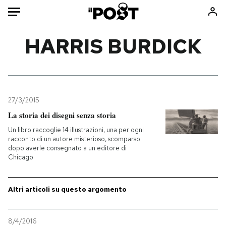
Auto
HARRIS BURDICK
HOME
Italia
Moda
Mondo
Libri
27/3/2015
Politica
Consumismi
La storia dei disegni senza storia
Tecnologia
Storie/Idee
Un libro raccoglie 14 illustrazioni, una per ogni
racconto di un autore misterioso, scomparso
Internet
Ok Boomer!
dopo averle consegnato a un editore di
Scienza
Media
Chicago
Cultura
Europa
Economia
Altrecose
Altri articoli su questo argomento
Sport
Mondiali calcio 2026
8/4/2016