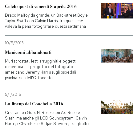
Celebripost di venerdì 8 aprile 2016
PODCAST
Draco Malfoy da grande, un Backstreet Boy e
Taylor Swift con Calvin Harris, tra quelli che
valeva la pena fotografare questa settimana
NEWSLETTER
10/5/2013
Manicomi abbandonati
I MIEI PREFERITI
Muri scrostati, letti arrugginiti e oggetti
dimenticati: il progetto del fotografo
americano Jeremy Harris sugli ospedali
SHOP
psichiatrici dell'Ottocento
CALENDARIO
5/1/2016
La lineup del Coachella 2016
Ci saranno i Guns N' Roses con Axl Rose e
AREA PERSONALE
Slash, ma anche gli LCD Soundsystem, Calvin
Harris, i Chvrches e Sufjan Stevens, tra gli altri
Entra