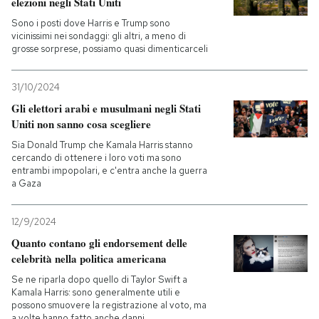
elezioni negli Stati Uniti
Sono i posti dove Harris e Trump sono
vicinissimi nei sondaggi: gli altri, a meno di
grosse sorprese, possiamo quasi dimenticarceli
31/10/2024
Gli elettori arabi e musulmani negli Stati
Uniti non sanno cosa scegliere
Sia Donald Trump che Kamala Harris stanno
cercando di ottenere i loro voti ma sono
entrambi impopolari, e c'entra anche la guerra
a Gaza
12/9/2024
Quanto contano gli endorsement delle
celebrità nella politica americana
Se ne riparla dopo quello di Taylor Swift a
Kamala Harris: sono generalmente utili e
possono smuovere la registrazione al voto, ma
a volte hanno fatto anche danni