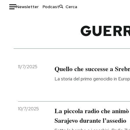
Newsletter
Podcast
Auto
GUERR
HOME
Italia
Moda
Mondo
Libri
Politica
Consumismi
11/7/2025
Quello che successe a Sreb
Tecnologia
Storie/Idee
La storia del primo genocidio in Euro
Internet
Ok Boomer!
Scienza
Media
Cultura
Europa
Economia
Altrecose
10/7/2025
La piccola radio che animò 
Sport
Mondiali calcio 2026
Sarajevo durante l’assedio