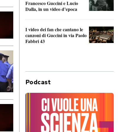
Francesco Guccini e Lucio
“Loco
Dalla, in un video d’epoca
Franc
I video dei fan che cantano le
Il de
canzoni di Guccini in via Paolo
Edoar
Fabbri 43
cappi
Podcast