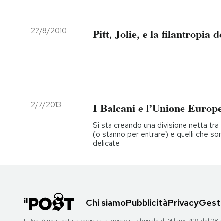
22/8/2010
Pitt, Jolie, e la filantropia 
2/7/2013
I Balcani e l’Unione Europ
Si sta creando una divisione netta tra
(o stanno per entrare) e quelli che s
delicate
Chi siamo
Pubblicità
Privacy
Gesti
Il Post è una testata registrata presso il Tribunale di Milano, 419 del