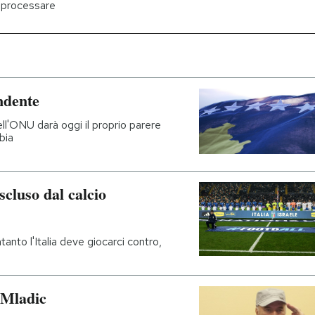
e processare
endente
ell'ONU darà oggi il proprio parere
bia
scluso dal calcio
anto l'Italia deve giocarci contro,
 Mladic