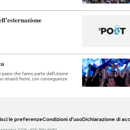
dell’esternazione
ea
 i paesi che fanno parte dell'Unione
ono rimasti fermi, con conseguenze
sci le preferenze
Condizioni d'uso
Dichiarazione di acc
 28 settembre 2009 - ISSN 2610-9980