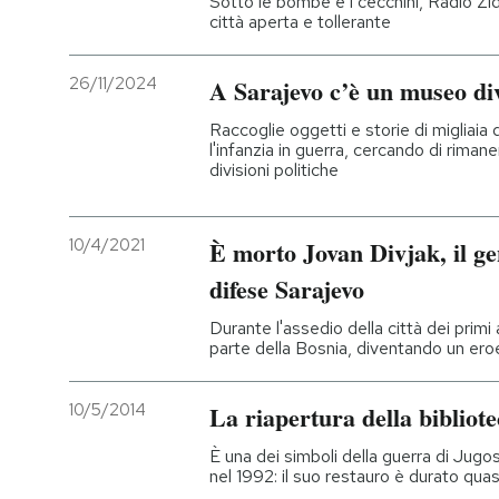
Sotto le bombe e i cecchini, Radio Zid
città aperta e tollerante
PODCAST
26/11/2024
A Sarajevo c’è un museo di
NEWSLETTER
Raccoglie oggetti e storie di migliaia
l'infanzia in guerra, cercando di rimane
divisioni politiche
I MIEI PREFERITI
10/4/2021
È morto Jovan Divjak, il g
SHOP
difese Sarajevo
Durante l'assedio della città dei primi
CALENDARIO
parte della Bosnia, diventando un ero
10/5/2014
La riapertura della bibliote
AREA PERSONALE
È una dei simboli della guerra di Jugos
Entra
nel 1992: il suo restauro è durato quas