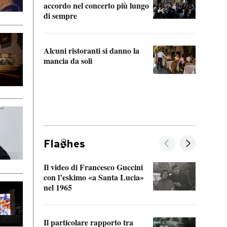
accordo nel concerto più lungo
di sempre
Il ci
parla
Alcuni ristoranti si danno la
nessu
mancia da soli
Fla
hes
Il video di Francesco Guccini
Sulla
con l’eskimo «a Santa Lucia»
vorti
nel 1965
veder
Il particolare rapporto tra
La ve