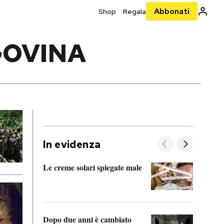
Abbonati
Shop
Regala
GOVINA
In evidenza
Le creme solari spiegate male
FitAc
guerr
Dopo due anni è cambiato
A cos