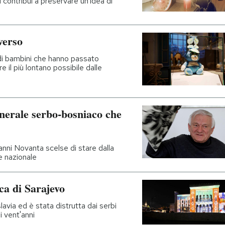
 contribuì a preservare un'idea di
verso
 di bambini che hanno passato
re il più lontano possibile dalle
enerale serbo-bosniaco che
 anni Novanta scelse di stare dalla
e nazionale
ca di Sarajevo
lavia ed è stata distrutta dai serbi
i vent'anni