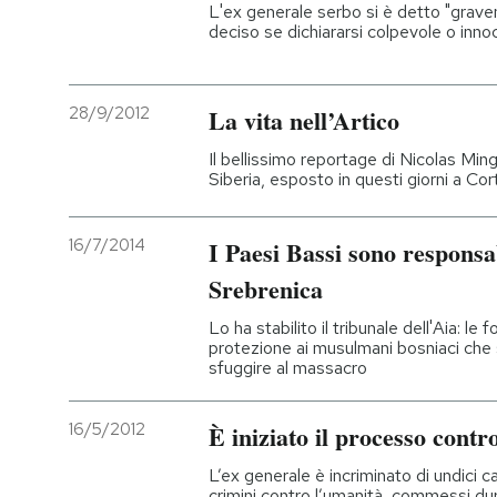
L'ex generale serbo si è detto "grav
deciso se dichiararsi colpevole o inn
28/9/2012
La vita nell’Artico
Il bellissimo reportage di Nicolas Min
Siberia, esposto in questi giorni a Co
16/7/2014
I Paesi Bassi sono responsab
Srebrenica
Lo ha stabilito il tribunale dell'Aia: l
protezione ai musulmani bosniaci che si
sfuggire al massacro
16/5/2012
È iniziato il processo cont
L’ex generale è incriminato di undici c
crimini contro l’umanità, commessi dura