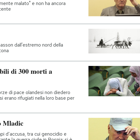
emente malato" e non ha ancora
ocente
gasson dall'estremo nord della
rtona
ili di 300 morti a
e forze di pace olandesi non diedero
 erano rifugiati nella loro base per
ro Mladic
api d’accusa, tra cui genocidio e
nte la guerra civile in Bosnia: si è