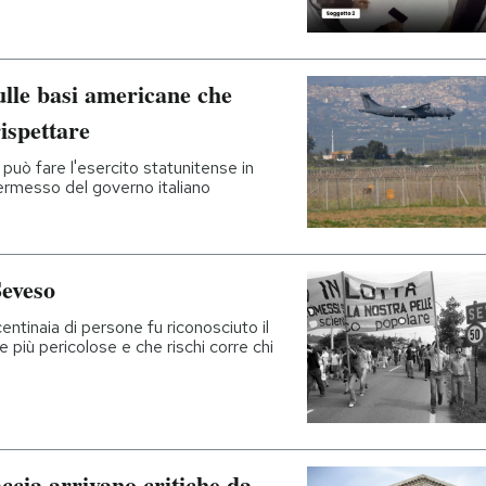
ulle basi americane che
ispettare
può fare l'esercito statunitense in
ermesso del governo italiano
Seveso
ntinaia di persone fu riconosciuto il
e più pericolose e che rischi corre chi
accia arrivano critiche da