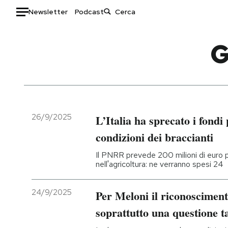
Newsletter
Podcast
Auto
G
HOME
Italia
Moda
Mondo
Libri
Politica
Consumismi
26/9/2025
L’Italia ha sprecato i fondi
Tecnologia
Storie/Idee
condizioni dei braccianti
Internet
Ok Boomer!
Il PNRR prevede 200 milioni di euro pe
Scienza
Media
nell'agricoltura: ne verranno spesi 24
Cultura
Europa
Economia
Altrecose
24/9/2025
Per Meloni il riconosciment
Sport
Mondiali calcio 2026
soprattutto una questione ta