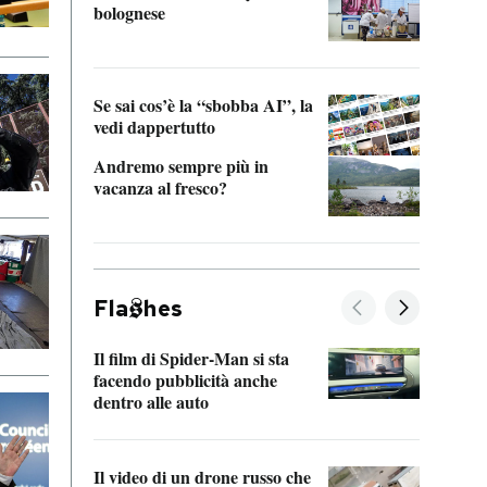
bolognese
Tom 
Se sai cos’è la “sbobba AI”, la
vedi dappertutto
Andremo sempre più in
vacanza al fresco?
Fla
hes
Il film di Spider-Man si sta
La de
facendo pubblicità anche
Franc
dentro alle auto
dello
Il video di un drone russo che
Una 