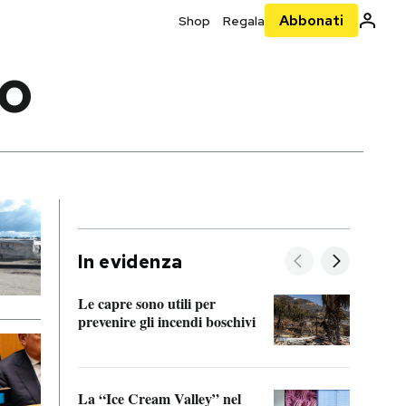
Abbonati
Shop
Regala
NO
In evidenza
Le capre sono utili per
prevenire gli incendi boschivi
Le si
acces
La “Ice Cream Valley” nel
Prepa