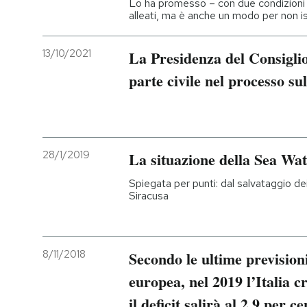
Lo ha promesso – con due condizioni
alleati, ma è anche un modo per non is
PODCAST
13/10/2021
La Presidenza del Consiglio 
NEWSLETTER
parte civile nel processo su
I MIEI PREFERITI
28/1/2019
La situazione della Sea Wa
SHOP
Spiegata per punti: dal salvataggio dei 
Siracusa
CALENDARIO
AREA PERSONALE
8/11/2018
Secondo le ultime previsio
europea, nel 2019 l’Italia c
Entra
il deficit salirà al 2,9 per ce