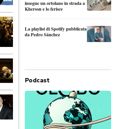
insegue un ortolano in strada a
statun
Kherson e lo ferisce
afric
La playlist di Spotify pubblicata
Quan
da Pedro Sánchez
magli
consi
difen
Podcast