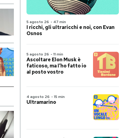
5 agosto 26
-
47 min
I ricchi, gli ultraricchi e noi, con Evan
Osnos
5 agosto 26
-
11 min
Ascoltare Elon Musk è
faticoso, ma l’ho fatto io
al posto vostro
4 agosto 26
-
15 min
Ultramarino