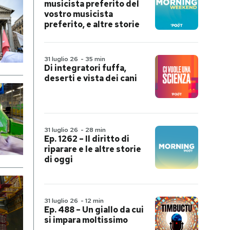
musicista preferito del
vostro musicista
preferito, e altre storie
31 luglio 26
-
35 min
Di integratori fuffa,
deserti e vista dei cani
31 luglio 26
-
28 min
Ep. 1262 – Il diritto di
riparare e le altre storie
di oggi
31 luglio 26
-
12 min
Ep. 488 – Un giallo da cui
si impara moltissimo