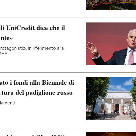
i UniCredit dice che il
ente»
otagonisti», in riferimento alla
-MPS
o i fondi alla Biennale di
rtura del padiglione russo
ziamenti