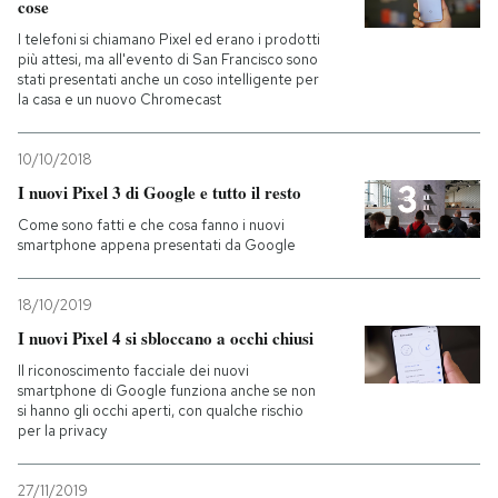
cose
I telefoni si chiamano Pixel ed erano i prodotti
PODCAST
più attesi, ma all'evento di San Francisco sono
stati presentati anche un coso intelligente per
la casa e un nuovo Chromecast
NEWSLETTER
10/10/2018
I nuovi Pixel 3 di Google e tutto il resto
I MIEI PREFERITI
Come sono fatti e che cosa fanno i nuovi
smartphone appena presentati da Google
SHOP
18/10/2019
I nuovi Pixel 4 si sbloccano a occhi chiusi
CALENDARIO
Il riconoscimento facciale dei nuovi
smartphone di Google funziona anche se non
AREA PERSONALE
si hanno gli occhi aperti, con qualche rischio
per la privacy
Entra
27/11/2019