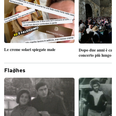
Le creme solari spiegate male
Dopo due anni è camb
concerto più lungo d
Fla
hes