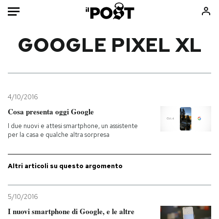
Auto
GOOGLE PIXEL XL
HOME
Italia
Moda
Mondo
Libri
4/10/2016
Politica
Consumismi
Cosa presenta oggi Google
Tecnologia
Storie/Idee
I due nuovi e attesi smartphone, un assistente
per la casa e qualche altra sorpresa
Internet
Ok Boomer!
Scienza
Media
Altri articoli su questo argomento
Cultura
Europa
Economia
Altrecose
Sport
Mondiali calcio 2026
5/10/2016
I nuovi smartphone di Google, e le altre