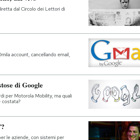
retta dal Circolo dei Lettori di
mila account, cancellando email,
stose di Google
rdi per Motorola Mobility, ma quali
è costata?
”?
er le aziende, con sistemi per