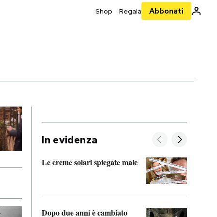
Abbonati
Shop
Regala
In evidenza
Le creme solari spiegate male
FitAc
guerr
Dopo due anni è cambiato
A cos