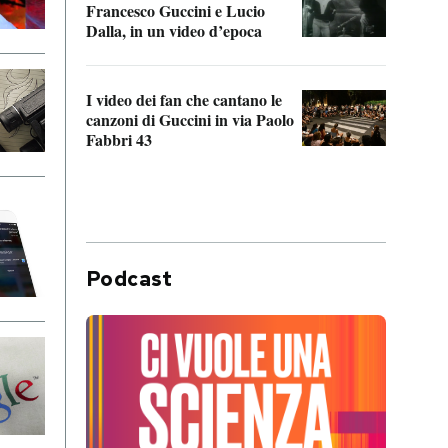
Francesco Guccini e Lucio
“Loco
Dalla, in un video d’epoca
Franc
I video dei fan che cantano le
Il de
canzoni di Guccini in via Paolo
Edoar
Fabbri 43
cappi
Podcast