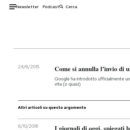
Newsletter
Podcast
Auto
HOME
Italia
Moda
Mondo
Libri
Politica
Consumismi
24/6/2015
Come si annulla l’invio di 
Tecnologia
Storie/Idee
Google ha introdotto ufficialmente un
Internet
Ok Boomer!
vita (o quasi)
Scienza
Media
Cultura
Europa
Economia
Altrecose
Altri articoli su questo argomento
Sport
Mondiali calcio 2026
6/10/2018
I giornali di oggi, spiegati 