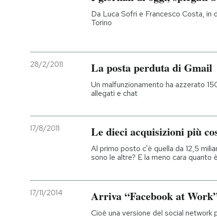
Da Luca Sofri e Francesco Costa, in di
PODCAST
Torino
NEWSLETTER
28/2/2011
La posta perduta di Gmail
I MIEI PREFERITI
Un malfunzionamento ha azzerato 150
allegati e chat
SHOP
17/8/2011
Le dieci acquisizioni più co
CALENDARIO
Al primo posto c'è quella da 12,5 milia
sono le altre? E la meno cara quanto 
AREA PERSONALE
17/11/2014
Arriva “Facebook at Work
Entra
Cioè una versione del social network p