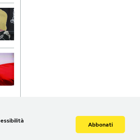
essibilità
Abbonati