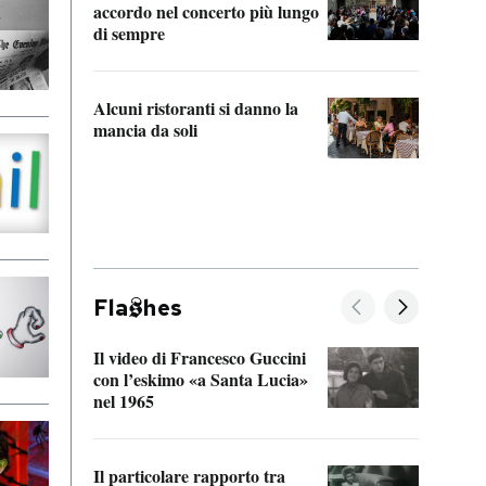
accordo nel concerto più lungo
di sempre
Il ci
parla
Alcuni ristoranti si danno la
nessu
mancia da soli
Fla
hes
Il video di Francesco Guccini
Sulla
con l’eskimo «a Santa Lucia»
vorti
nel 1965
veder
Il particolare rapporto tra
La ve