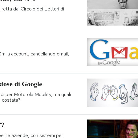
retta dal Circolo dei Lettori di
mila account, cancellando email,
stose di Google
rdi per Motorola Mobility, ma quali
è costata?
”?
er le aziende, con sistemi per