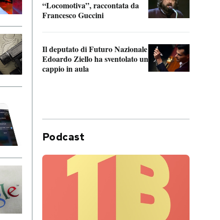
“Locomotiva”, raccontata da
inseg
Francesco Guccini
Khers
Il deputato di Futuro Nazionale
La pl
Edoardo Ziello ha sventolato un
da P
cappio in aula
Podcast