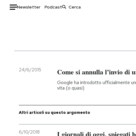
Newsletter
Podcast
Auto
HOME
Italia
Moda
Mondo
Libri
Politica
Consumismi
24/6/2015
Come si annulla l’invio di 
Tecnologia
Storie/Idee
Google ha introdotto ufficialmente un
Internet
Ok Boomer!
vita (o quasi)
Scienza
Media
Cultura
Europa
Economia
Altrecose
Altri articoli su questo argomento
Sport
Mondiali calcio 2026
6/10/2018
I giornali di oggi, spiegati 