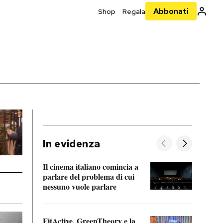
Abbonati
Shop
Regala
In evidenza
Il cinema italiano comincia a
A cos
parlare del problema di cui
nessuno vuole parlare
Cosa 
FitActive, GreenTheory e la