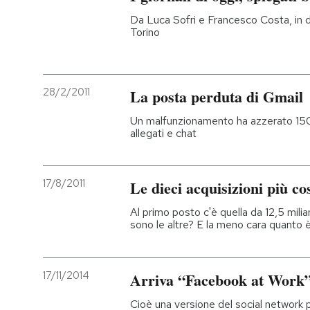
Da Luca Sofri e Francesco Costa, in di
PODCAST
Torino
NEWSLETTER
28/2/2011
La posta perduta di Gmail
I MIEI PREFERITI
Un malfunzionamento ha azzerato 150
allegati e chat
SHOP
17/8/2011
Le dieci acquisizioni più co
CALENDARIO
Al primo posto c'è quella da 12,5 milia
sono le altre? E la meno cara quanto 
AREA PERSONALE
17/11/2014
Arriva “Facebook at Work
Entra
Cioè una versione del social network p