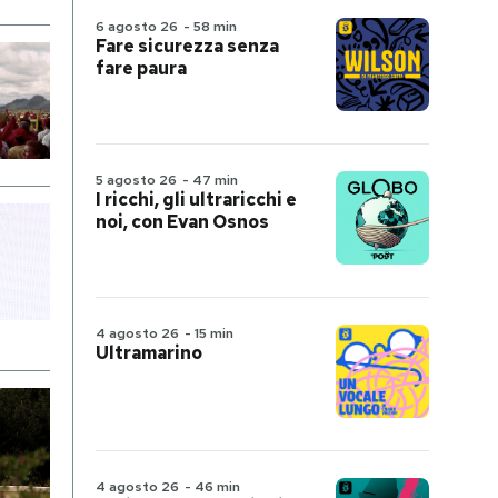
6 agosto 26
-
58 min
Fare sicurezza senza
fare paura
5 agosto 26
-
47 min
I ricchi, gli ultraricchi e
noi, con Evan Osnos
4 agosto 26
-
15 min
Ultramarino
4 agosto 26
-
46 min