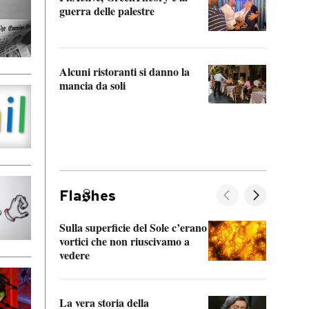
“Odis
guerra delle palestre
Che s
strum
Alcuni ristoranti si danno la
mancia da soli
Fla
hes
Sulla superficie del Sole c’erano
Il fi
vortici che non riuscivamo a
facen
vedere
dentr
La vera storia della
Il vi