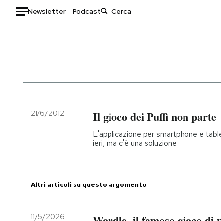
Newsletter
Podcast
Auto
HOME
Italia
Moda
Mondo
Libri
Politica
Consumismi
21/6/2012
Il gioco dei Puffi non parte
Tecnologia
Storie/Idee
L'applicazione per smartphone e tablet 
Internet
Ok Boomer!
ieri, ma c'è una soluzione
Scienza
Media
Cultura
Europa
Economia
Altrecose
Altri articoli su questo argomento
Sport
Mondiali calcio 2026
11/5/2026
Wordle, il famoso gioco di