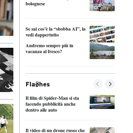
bolognese
Tom 
Se sai cos’è la “sbobba AI”, la
vedi dappertutto
Andremo sempre più in
vacanza al fresco?
Fla
hes
Il film di Spider-Man si sta
La de
facendo pubblicità anche
Franc
dentro alle auto
dello
Il video di un drone russo che
Una 