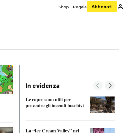
Abbonati
Shop
Regala
In evidenza
Le capre sono utili per
prevenire gli incendi boschivi
Le si
acces
La “Ice Cream Valley” nel
Prepa