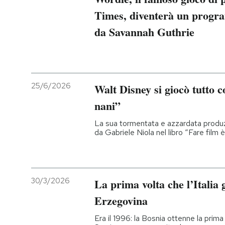
Times, diventerà un progra
PODCAST
da Savannah Guthrie
NEWSLETTER
25/6/2026
Walt Disney si giocò tutto c
I MIEI PREFERITI
nani”
SHOP
La sua tormentata e azzardata produz
da Gabriele Niola nel libro “Fare film 
CALENDARIO
30/3/2026
La prima volta che l’Italia 
AREA PERSONALE
Erzegovina
Entra
Era il 1996: la Bosnia ottenne la prima v