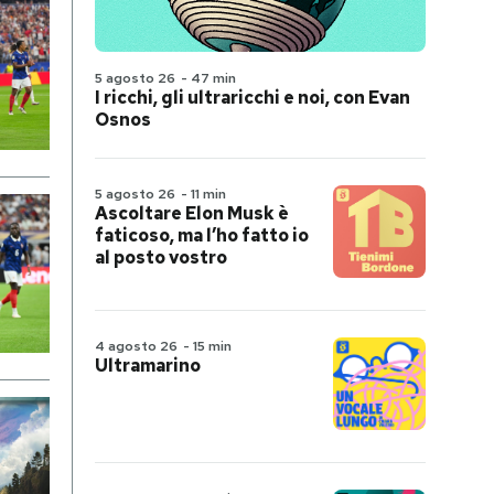
5 agosto 26
-
47 min
I ricchi, gli ultraricchi e noi, con Evan
Osnos
5 agosto 26
-
11 min
Ascoltare Elon Musk è
faticoso, ma l’ho fatto io
al posto vostro
4 agosto 26
-
15 min
Ultramarino