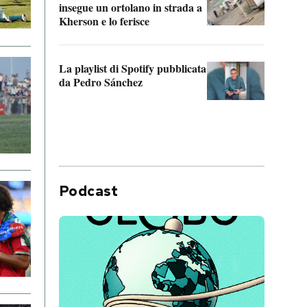
insegue un ortolano in strada a
statun
Kherson e lo ferisce
afric
La playlist di Spotify pubblicata
Quan
da Pedro Sánchez
magli
consi
difen
Podcast