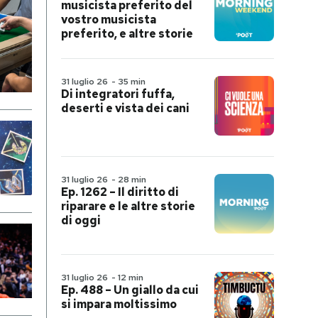
musicista preferito del
vostro musicista
preferito, e altre storie
31 luglio 26
-
35 min
Di integratori fuffa,
deserti e vista dei cani
31 luglio 26
-
28 min
Ep. 1262 – Il diritto di
riparare e le altre storie
di oggi
31 luglio 26
-
12 min
Ep. 488 – Un giallo da cui
si impara moltissimo