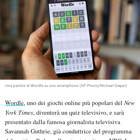
PODCAST
NEWSLETTER
I MIEI PREFERITI
SHOP
Una partita di Wordle su uno smartphone (AP Photo/Michael Dwyer)
CALENDARIO
Wordle
, uno dei giochi online più popolari del
New
York Times
, diventerà un quiz televisivo, e sarà
AREA PERSONALE
presentato dalla famosa giornalista televisiva
Area Personale
Savannah Guthrie, già conduttrice del programma
Newsletter