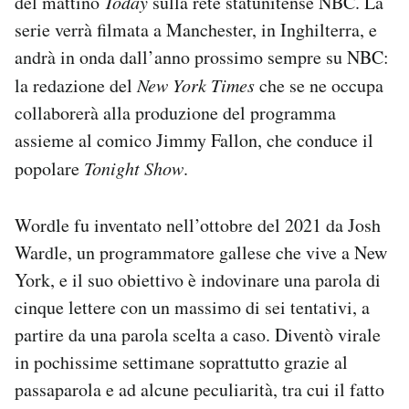
del mattino
Today
sulla rete statunitense NBC. La
Notifiche mobile
serie verrà filmata a Manchester, in Inghilterra, e
Regala il Post
andrà in onda dall’anno prossimo sempre su NBC:
Hai bisogno di aiuto?
la redazione del
New York Times
che se ne occupa
Esci
collaborerà alla produzione del programma
assieme al comico Jimmy Fallon, che conduce il
popolare
Tonight Show
.
Wordle fu inventato nell’ottobre del 2021 da Josh
Wardle, un programmatore gallese che vive a New
York, e il suo obiettivo è indovinare una parola di
cinque lettere con un massimo di sei tentativi, a
partire da una parola scelta a caso. Diventò virale
in pochissime settimane soprattutto grazie al
passaparola e ad alcune peculiarità, tra cui il fatto