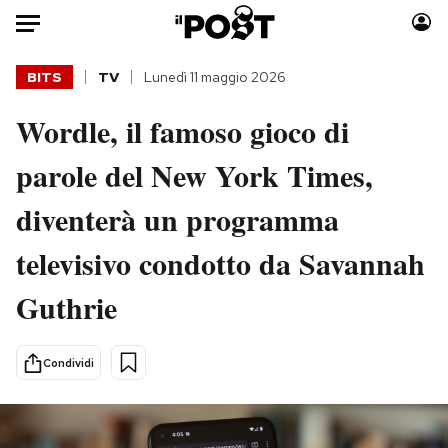
Auto
BITS
TV
Lunedì 11 maggio 2026
Wordle, il famoso gioco di
HOME
parole del New York Times,
Italia
Moda
Mondo
Libri
diventerà un programma
Politica
Consumismi
televisivo condotto da Savannah
Tecnologia
Storie/Idee
Internet
Ok Boomer!
Guthrie
Scienza
Media
Cultura
Europa
Condividi
Economia
Altrecose
Sport
Mondiali calcio 2026