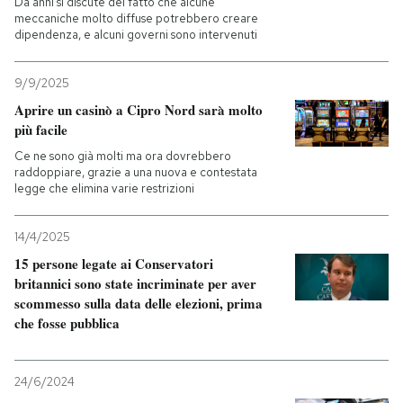
Da anni si discute del fatto che alcune
meccaniche molto diffuse potrebbero creare
dipendenza, e alcuni governi sono intervenuti
PODCAST
9/9/2025
NEWSLETTER
Aprire un casinò a Cipro Nord sarà molto
più facile
I MIEI PREFERITI
Ce ne sono già molti ma ora dovrebbero
raddoppiare, grazie a una nuova e contestata
legge che elimina varie restrizioni
SHOP
14/4/2025
15 persone legate ai Conservatori
CALENDARIO
britannici sono state incriminate per aver
scommesso sulla data delle elezioni, prima
che fosse pubblica
AREA PERSONALE
Entra
24/6/2024