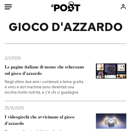
Auto
GIOCO D'AZZARDO
HOME
Italia
Moda
Mondo
Libri
2/1/2026
Politica
Consumismi
Le pagine italiane di meme che scherzano
sul gioco d’azzardo
Tecnologia
Storie/Idee
Negli ultimi due anni i contenuti a tema gratta
Internet
Ok Boomer!
e vinci e slot machine sono diventati una
Scienza
Media
nicchia molto nutrita, e c'è chi ci guadagna
Cultura
Europa
Economia
Altrecose
25/11/2025
I videogiochi che avvicinano al gioco
Sport
Mondiali calcio 2026
d’azzardo