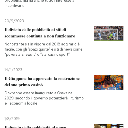
problema, ma ha anche tutto l'interesse a
incentivarlo
20/9/2023
Il divieto delle pubblicità ai siti di
scommesse continua a non funzionare
Nonostante sia in vigore dal 2018 aggirarlo è
facile, con gli “spazi quote” e siti di news come
“pokerstarsnews.it” o “starcasino.sport”
14/4/2023
Il Giappone ha approvato la costruzione
del suo primo casinò
Dovrebbe essere inaugurato a Osaka nel
2029: secondo il governo potenzierà il turismo
e l'economia locale
1/8/2019
Il divieto della pubblicità al gioco