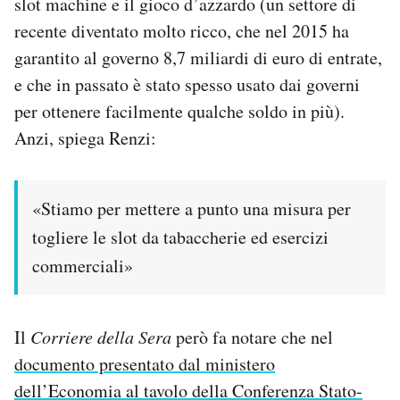
slot machine e il gioco d’azzardo (un settore di
Notifiche mobile
recente diventato molto ricco, che nel 2015 ha
Regala il Post
garantito al governo 8,7 miliardi di euro di entrate,
Hai bisogno di aiuto?
e che in passato è stato spesso usato dai governi
Esci
per ottenere facilmente qualche soldo in più).
Anzi, spiega Renzi:
«Stiamo per mettere a punto una misura per
togliere le slot da tabaccherie ed esercizi
commerciali»
Il
Corriere della Sera
però fa notare che nel
documento presentato dal ministero
dell’Economia al tavolo della Conferenza Stato-