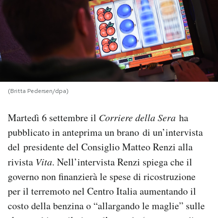
PODCAST
NEWSLETTER
I MIEI PREFERITI
(Britta Pedersen/dpa)
Martedì 6 settembre il
Corriere della Sera
ha
SHOP
pubblicato in anteprima un brano di un’intervista
del presidente del Consiglio Matteo Renzi alla
CALENDARIO
rivista
Vita
. Nell’intervista Renzi spiega che il
governo non finanzierà le spese di ricostruzione
AREA PERSONALE
per il terremoto nel Centro Italia aumentando il
Area Personale
costo della benzina o “allargando le maglie” sulle
Newsletter