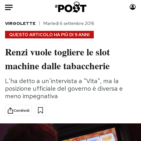
Auto
VIRGOLETTE
Martedì 6 settembre 2016
QUESTO ARTICOLO HA PIÙ DI
9 ANNI
HOME
Renzi vuole togliere le slot
Italia
Moda
machine dalle tabaccherie
Mondo
Libri
Politica
Consumismi
L'ha detto a un'intervista a "Vita", ma la
Tecnologia
Storie/Idee
posizione ufficiale del governo è diversa e
Internet
Ok Boomer!
meno impegnativa
Scienza
Media
Cultura
Europa
Condividi
Economia
Altrecose
Sport
Mondiali calcio 2026