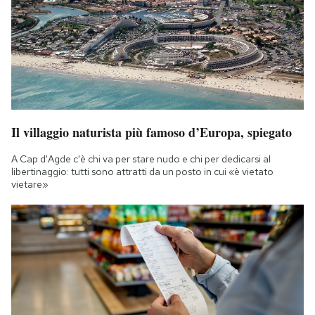
Il villaggio naturista più famoso d’Europa, spiegato
A Cap d'Agde c'è chi va per stare nudo e chi per dedicarsi al
libertinaggio: tutti sono attratti da un posto in cui «è vietato
vietare»