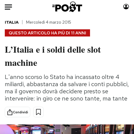
Auto
ITALIA
Mercoledì 4 marzo 2015
QUESTO ARTICOLO HA PIÙ DI
11 ANNI
HOME
L’Italia e i soldi delle slot
Italia
Moda
machine
Mondo
Libri
Politica
Consumismi
L'anno scorso lo Stato ha incassato oltre 4
Tecnologia
Storie/Idee
miliardi, abbastanza da salvare i conti pubblici,
Internet
Ok Boomer!
ma il governo dovrà decidere presto se
Scienza
Media
intervenire: in giro ce ne sono tante, ma tante
Cultura
Europa
Economia
Altrecose
Condividi
Sport
Mondiali calcio 2026