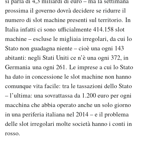
si parla di 4,3 miliardi di euro – ma la settimana
Notifiche mobile
prossima il governo dovrà decidere se ridurre il
Regala il Post
numero di slot machine presenti sul territorio. In
Hai bisogno di aiuto?
Italia infatti ci sono ufficialmente 414.158 slot
Esci
machine – escluse le migliaia irregolari, da cui lo
Stato non guadagna niente – cioè una ogni 143
abitanti: negli Stati Uniti ce n’è una ogni 372, in
Germania una ogni 261. Le imprese a cui lo Stato
ha dato in concessione le slot machine non hanno
comunque vita facile: tra le tassazioni dello Stato
– l’ultima: una sovrattassa da 1.200 euro per ogni
macchina che abbia operato anche un solo giorno
in una periferia italiana nel 2014 – e il problema
delle slot irregolari molte società hanno i conti in
rosso.