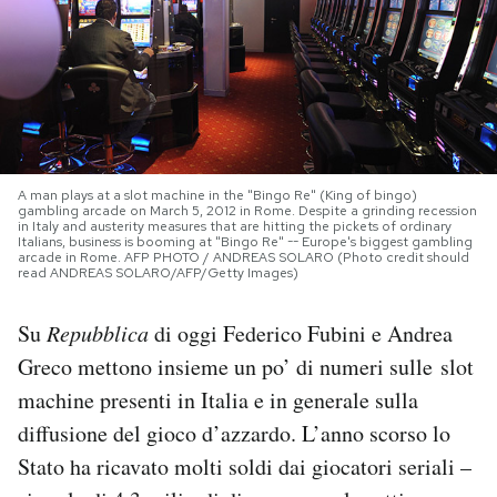
PODCAST
NEWSLETTER
I MIEI PREFERITI
A man plays at a slot machine in the "Bingo Re" (King of bingo)
gambling arcade on March 5, 2012 in Rome. Despite a grinding recession
in Italy and austerity measures that are hitting the pickets of ordinary
Italians, business is booming at "Bingo Re" -- Europe's biggest gambling
arcade in Rome. AFP PHOTO / ANDREAS SOLARO (Photo credit should
SHOP
read ANDREAS SOLARO/AFP/Getty Images)
Su
Repubblica
di oggi Federico Fubini e Andrea
CALENDARIO
Greco mettono insieme un po’ di numeri sulle slot
machine presenti in Italia e in generale sulla
AREA PERSONALE
diffusione del gioco d’azzardo. L’anno scorso lo
Area Personale
Stato ha ricavato molti soldi dai giocatori seriali –
Newsletter