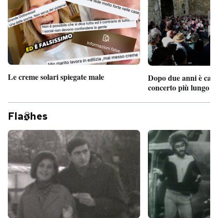
Le creme solari spiegate male
Dopo due anni è camb
concerto più lungo d
Fla
hes