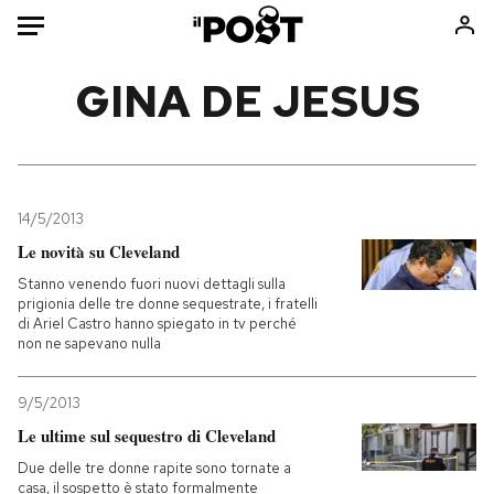
Auto
GINA DE JESUS
HOME
Italia
Moda
Mondo
Libri
14/5/2013
Politica
Consumismi
Le novità su Cleveland
Tecnologia
Storie/Idee
Stanno venendo fuori nuovi dettagli sulla
prigionia delle tre donne sequestrate, i fratelli
Internet
Ok Boomer!
di Ariel Castro hanno spiegato in tv perché
Scienza
Media
non ne sapevano nulla
Cultura
Europa
9/5/2013
Economia
Altrecose
Le ultime sul sequestro di Cleveland
Sport
Mondiali calcio 2026
Due delle tre donne rapite sono tornate a
casa, il sospetto è stato formalmente