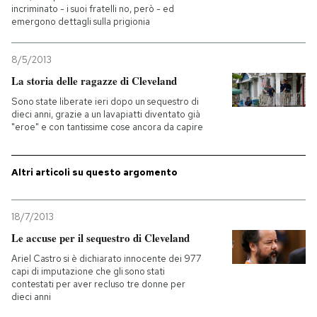
incriminato - i suoi fratelli no, però - ed
emergono dettagli sulla prigionia
PODCAST
8/5/2013
NEWSLETTER
La storia delle ragazze di Cleveland
Sono state liberate ieri dopo un sequestro di
dieci anni, grazie a un lavapiatti diventato già
I MIEI PREFERITI
"eroe" e con tantissime cose ancora da capire
SHOP
Altri articoli su questo argomento
CALENDARIO
18/7/2013
Le accuse per il sequestro di Cleveland
Ariel Castro si è dichiarato innocente dei 977
AREA PERSONALE
capi di imputazione che gli sono stati
contestati per aver recluso tre donne per
Entra
dieci anni