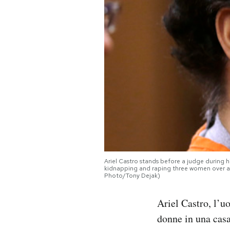
PODCAST
NEWSLETTER
I MIEI PREFERITI
SHOP
CALENDARIO
Ariel Castro stands before a judge during 
kidnapping and raping three women over a 
Photo/Tony Dejak)
AREA PERSONALE
Ariel Castro, l’uo
Area Personale
donne in una casa
Newsletter