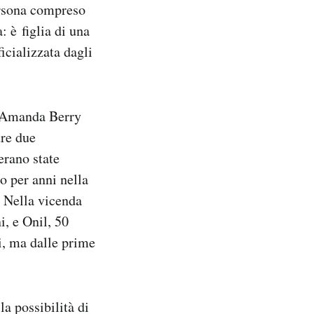
ersona compreso
: è figlia di una
icializzata dagli
e Amanda Berry
tre due
erano state
o per anni nella
. Nella vicenda
i, e Onil, 50
ti, ma dalle prime
a possibilità di