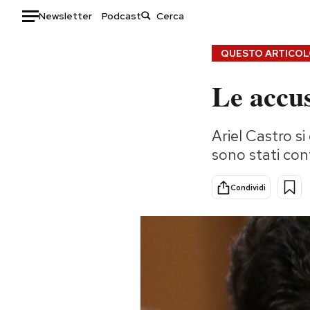
Newsletter
Podcast
Auto
QUESTO ARTICOLO
Le accus
HOME
Italia
Moda
Ariel Castro si
Mondo
Libri
sono stati con
Politica
Consumismi
Tecnologia
Storie/Idee
Condividi
Internet
Ok Boomer!
Scienza
Media
Cultura
Europa
Economia
Altrecose
Sport
Mondiali calcio 2026