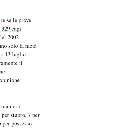
ire se le prove
 329 capi
 del 2002 –
no solo la metà
so 13 luglio
vamente il
one
’opinione
n maniera
per stupro, 7 per
o per possesso