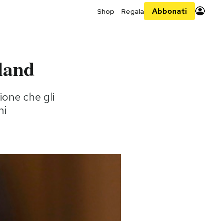
Abbonati
Shop
Regala
eland
ione che gli
ni