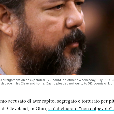
his arraignment on an expanded 977-count indictment Wednesday, July 17, 2013,
decade in his Cleveland home. Castro pleaded not guilty to 512 counts of kid
mo accusato di aver rapito, segregato e torturato per più
 di Cleveland, in Ohio,
si è dichiarato “non colpevole”