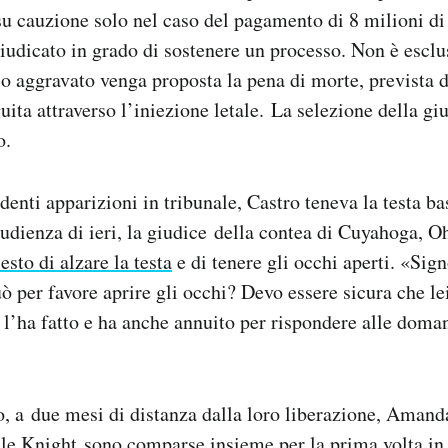
su cauzione solo nel caso del pagamento di 8 milioni di 
 giudicato in grado di sostenere un processo. Non è esclu
o aggravato venga proposta la pena di morte, prevista 
ita attraverso l’iniezione letale. La selezione della giur
o.
enti apparizioni in tribunale, Castro teneva la testa ba
’udienza di ieri, la giudice della contea di Cuyahoga, O
sto di alzare la testa
e di tenere gli occhi aperti. «Sign
ò per favore aprire gli occhi? Devo essere sicura che le
 l’ha fatto e ha anche annuito per rispondere alle doma
o, a due mesi di distanza dalla loro liberazione, Amand
lle Knight
sono comparse insieme per la prima volta in