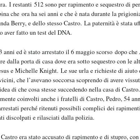
ura. I restanti 512 sono per rapimento e sequestro di p
ina che ora ha sei anni e che è nata durante la prigionia
da Berry, e dello stesso Castro. La paternità è stata uff
po aver fatto un test del DNA.
3 anni ed è stato arrestato il 6 maggio scorso dopo ch
ire dalla porta di casa dove era sotto sequestro con le al
us e Michelle Knight. Le sue urla e richieste di aiuto 
 vicini, che l’avevano soccorsa scoprendo di avere vissut
idea di che cosa stesse succedendo nella casa di Castro
lmente coinvolti anche i fratelli di Castro, Pedro, 54 ann
 arrestati perché ritenuti possibili complici dei rapimen
ti discolpati e rilasciati dalla polizia.
Castro era stato accusato di rapimento e di stupro, con l