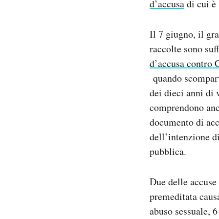
d’accusa
di cui è
Notifiche mobile
Regala il Post
Il 7 giugno, il gr
Hai bisogno di aiuto?
Esci
raccolte sono suf
d’accusa contro 
quando scomparve
dei dieci anni di
comprendono anch
documento di accu
dell’intenzione d
pubblica.
Due delle accuse
premeditata causa
abuso sessuale, 6