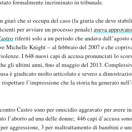
 stato formalmente incriminato in tribunale.
an giurì che si occupa del caso (la giuria che deve stabil
ficienti per avviare un processo penale)
aveva approvato
Castro
riferiti solo a un periodo che andava dall’agosto
 Michelle Knight – al febbraio del 2007 e che copriva
 violenze. I 648 nuovi capi di accusa pronunciati lo scor
e gli ultimi anni, fino al maggio del 2013. Complessi
sa è giudicato molto articolato e severo a dimostrazi
i rispettare l’impressione che la storia ha generato nell
 contro Castro sono per omicidio aggravato per avere i
to l’aborto ad una delle donne; 446 capi d’accusa sono 
 per aggressione, 3 per maltrattamento di bambini e un