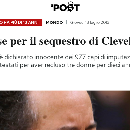
 HA PIÙ DI
13 ANNI
MONDO
Giovedì 18 luglio 2013
e per il sequestro di Clev
 è dichiarato innocente dei 977 capi di imputaz
testati per aver recluso tre donne per dieci an