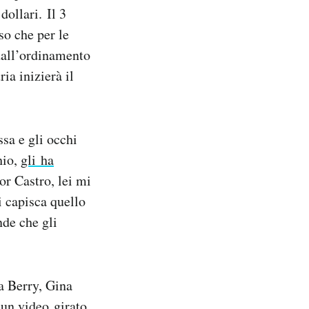
dollari. Il 3
so che per le
dall’ordinamento
ia inizierà il
ssa e gli occhi
hio,
gli ha
or Castro, lei mi
i capisca quello
nde che gli
a Berry, Gina
 un video
girato