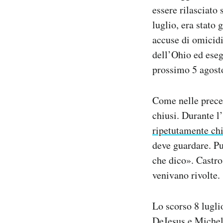
essere rilasciato 
luglio, era stato
accuse di omicidi
dell’Ohio ed esegu
prossimo 5 agost
Come nelle preced
chiusi. Durante l
ripetutamente chie
deve guardare. Pu
che dico». Castro
venivano rivolte.
Lo scorso 8 lugli
DeJesus e Miche