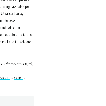
o ringraziato per
 Una di loro,
un breve
 indietro, ma
a faccia e a testa
ire la situazione.
 (AP Photo/Tony Dejak)
-
-
KNIGHT
OHIO