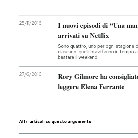
PODCAST
25/11/2016
I nuovi episodi di “Una m
NEWSLETTER
arrivati su Netflix
Sono quattro, uno per ogni stagione d
ciascuno: quelli bravi fanno in tempo a f
I MIEI PREFERITI
bastare il weekend
SHOP
27/6/2016
Rory Gilmore ha consigliat
leggere Elena Ferrante
CALENDARIO
AREA PERSONALE
Altri articoli su questo argomento
Entra