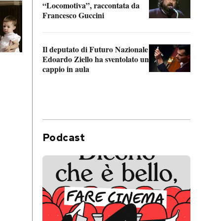
“Locomotiva”, raccontata da
inseg
Francesco Guccini
Khers
Il deputato di Futuro Nazionale
La pl
Edoardo Ziello ha sventolato un
da P
cappio in aula
Podcast