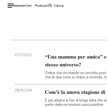
Newsletter
Podcast
Auto
HOME
Italia
Moda
Mondo
Libri
Politica
Consumismi
17/7/2023
“Una mamma per amica” e “
Tecnologia
Storie/Idee
stesso universo?
Internet
Ok Boomer!
Online sta circolando un vecchio post 
Scienza
Media
che le due serie si citano a vicenda,
Cultura
Europa
Economia
Altrecose
28/11/2016
Com’è la nuova stagione 
Sport
Mondiali calcio 2026
È più adatta ai fan di lunga data che a
parte delle recensioni sono positive