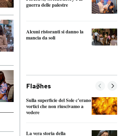
“Odis
guerra delle palestre
Che s
strum
Alcuni ristoranti si danno la
mancia da soli
Fla
hes
Sulla superficie del Sole c’erano
Il fi
vortici che non riuscivamo a
facen
vedere
dentr
La vera storia della
Il vi