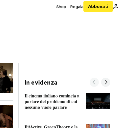
Abbonati
Shop
Regala
In evidenza
Il cinema italiano comincia a
A cos
parlare del problema di cui
nessuno vuole parlare
Cosa 
FitActive, GreenTheory e la