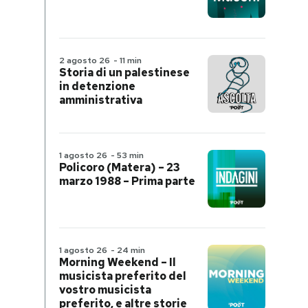
2 agosto 26
-
11 min
Storia di un palestinese
in detenzione
amministrativa
1 agosto 26
-
53 min
Policoro (Matera) – 23
marzo 1988 – Prima parte
1 agosto 26
-
24 min
Morning Weekend – Il
musicista preferito del
vostro musicista
preferito, e altre storie