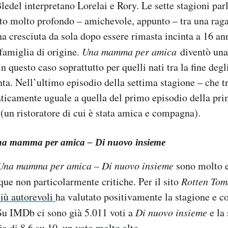
edel interpretano Lorelai e Rory. Le sette stagioni par
rto molto profondo – amichevole, appunto – tra una rag
ha cresciuta da sola dopo essere rimasta incinta a 16 ann
 famiglia di origine.
Una mamma per amica
diventò una
n questo caso soprattutto per quelli nati tra la fine degl
ta. Nell’ultimo episodio della settima stagione – che tra
ticamente uguale a quella del primo episodio della pri
(un ristoratore di cui è stata amica e compagna).
a mamma per amica – Di nuovo insieme
Una mamma per amica – Di nuovo insieme
sono molto e
ue non particolarmente critiche. Per il sito
Rotten Tom
più autorevoli
ha valutato positivamente la stagione e co
 Su IMDb ci sono già 5.011 voti a
Di nuovo insieme
e la 
a di 8,6 su 10
, un voto molto alto.