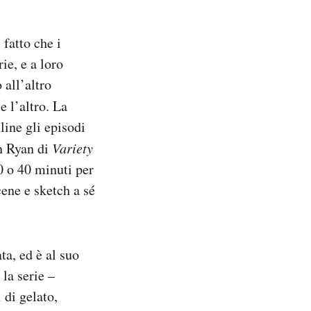
 fatto che i
ie, e a loro
 all’altro
e l’altro. La
ine gli episodi
en Ryan di
Variety
30 o 40 minuti per
cene e sketch a sé
a, ed è al suo
 la serie –
 di gelato,