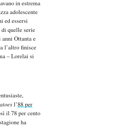
lavano in estrema
azza adolescente
i ed essersi
 di quelle serie
i anni Ottanta e
 l’altro finisce
ma – Lorelai si
ntusiaste,
atoes
l’
88 per
sì il 78 per cento
stagione ha