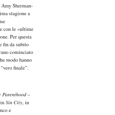
i da Amy Sherman-
ttima stagione a
ime
ie con le «ultime
ione. Per questa
e fin da subito
evano cominciato
alche modo hanno
 “vero finale”.
tv
Parenthood
–
 in
Sin City
, in
anco e