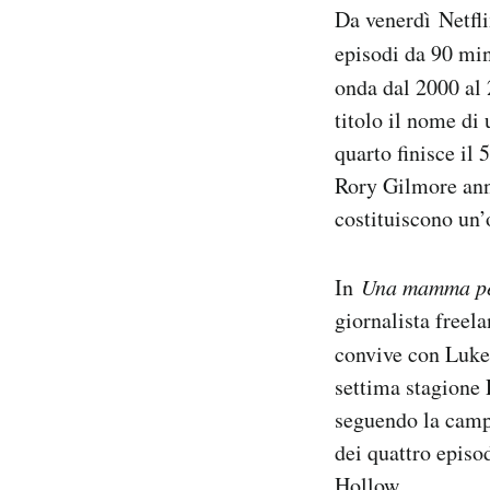
Da venerdì Netfli
Notifiche mobile
Regala il Post
episodi da 90 min
Hai bisogno di aiuto?
onda dal 2000 al 
Esci
titolo il nome di 
quarto finisce il
Rory Gilmore anni
costituiscono un’o
In
Una mamma pe
giornalista freel
convive con Luke.
settima stagione 
seguendo la camp
dei quattro episo
Hollow.