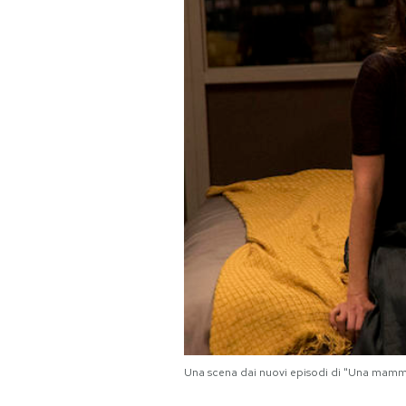
PODCAST
NEWSLETTER
I MIEI PREFERITI
SHOP
CALENDARIO
AREA PERSONALE
Area Personale
Una scena dai nuovi episodi di "Una mamma
Newsletter