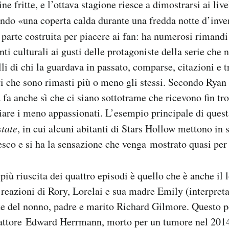
ne fritte, e l’ottava stagione riesce a dimostrarsi ai live
ando «una coperta calda durante una fredda notte d’inv
 parte costruita per piacere ai fan: ha numerosi rimandi
nti culturali ai gusti delle protagoniste della serie che
i di chi la guardava in passato, comparse, citazioni e tr
 che sono rimasti più o meno gli stessi. Secondo Ryan
 fa anche sì che ci siano sottotrame che ricevono fin tr
iare i meno appassionati. L’esempio principale di quest
tate
, in cui alcuni abitanti di Stars Hollow mettono in 
esco e si ha la sensazione che venga mostrato quasi per 
più riuscita dei quattro episodi è quello che è anche il 
eazioni di Rory, Lorelai e sua madre Emily (interpreta
te del nonno, padre e marito Richard Gilmore. Questo p
’attore Edward Herrmann, morto per un tumore nel 2014,