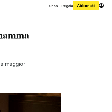
Abbonati
Shop
Regala
a mamma
 la maggior