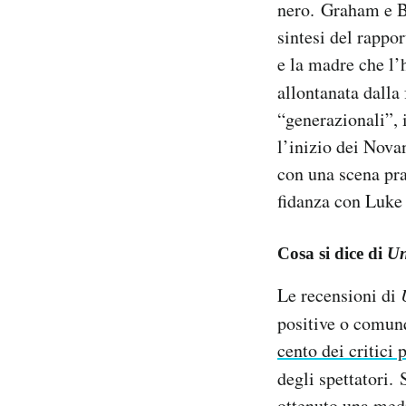
nero. Graham e Bl
sintesi del rappo
e la madre che l’
allontanata dalla
“generazionali”, i
l’inizio dei Novan
con una scena pra
fidanza con Luke 
Cosa si dice di
Un
Le recensioni di
positive o comunq
cento dei critici 
degli spettatori.
ottenuto una
medi