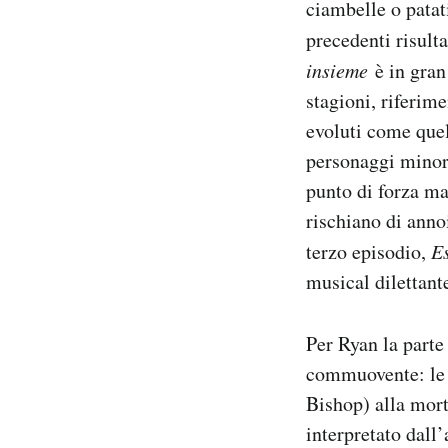
ciambelle o patati
precedenti risult
insieme
è in gran
stagioni, riferime
evoluti come quell
personaggi minori
punto di forza ma
rischiano di anno
terzo episodio,
Es
musical dilettant
Per Ryan la parte 
commuovente: le r
Bishop) alla mor
interpretato dall