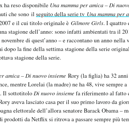
x ha reso disponibile
Una mamma per amica – Di nuovo
uti che sono il
seguito della serie tv
Una mamma per a
2007 e il cui titolo originale è
Gilmore Girls
. I quattro
una stagione dell’anno: sono infatti ambientati tra il 201
 5 novembre di quest’anno – e raccontano un anno nella v
 dopo la fine della settima stagione della serie original
ttava stagione della serie.
r amica – Di nuovo insieme
Rory (la figlia) ha 32 ann
ance, mentre Lorelai (la madre) ne ha 48, vive sempre a
 Il sottotitolo
Di nuovo insieme
fa riferimento al fatto 
Rory aveva lasciato casa per il suo primo lavoro da gior
agna elettorale dell’allora senatore Barack Obama – m
di prodotti da Netflix si ritrova a passare sempre più te