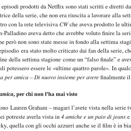
i episodi prodotti da Netflix sono stati scritti e dirett
trice della serie, che non era riuscita a lavorare alla se
tro con la rete televisiva
CW
che aveva prodotto le ult
-Palladino aveva detto che avrebbe voluto finire la ser
he però non sono state messe in fondo alla settima stag
pisodio era stato molto criticato dai fan della serie, ch
fine della settima stagione come un “falso finale” e av
ali potessero essere le «ultime quattro parole». In qu
per amica – Di nuovo insieme per avere
finalmente il
amica
, per chi non l’ha mai visto
ono Lauren Graham – magari l’avete vista nella serie 
ei potreste averla vista in
4 amiche e un paio di jeans
e
ky, quella con gli occhi azzurri anche se il film è in bi