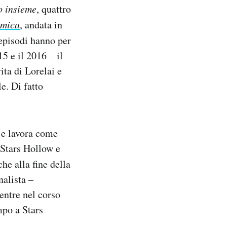
 insieme
, quattro
mica
, andata in
 episodi hanno per
5 e il 2016 – il
ita di Lorelai e
e. Di fatto
i e lavora come
 Stars Hollow e
che alla fine della
nalista –
entre nel corso
mpo a Stars