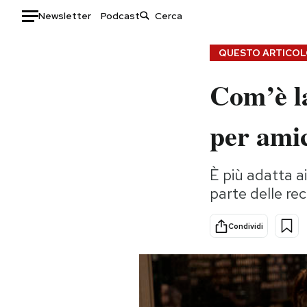
Newsletter
Podcast
Auto
QUESTO ARTICOLO
Com’è l
HOME
Italia
Moda
per ami
Mondo
Libri
Politica
Consumismi
È più adatta a
Tecnologia
Storie/Idee
parte delle re
Internet
Ok Boomer!
Scienza
Media
Condividi
Cultura
Europa
Economia
Altrecose
Sport
Mondiali calcio 2026