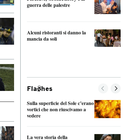
“Odis
guerra delle palestre
Che s
strum
Alcuni ristoranti si danno la
mancia da soli
Fla
hes
Sulla superficie del Sole c’erano
Il fi
vortici che non riuscivamo a
facen
vedere
dentr
La vera storia della
Il vi