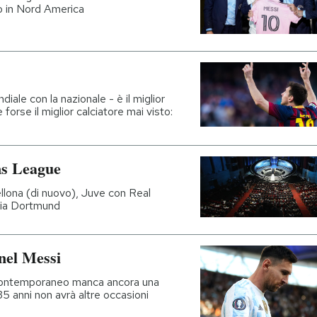
io in Nord America
diale con la nazionale - è il miglior
forse il miglior calciatore mai visto:
ns League
ellona (di nuovo), Juve con Real
sia Dortmund
onel Messi
o contemporaneo manca ancora una
 anni non avrà altre occasioni