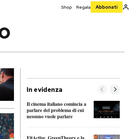
Abbonati
Shop
Regala
O
In evidenza
Il cinema italiano comincia a
A cos
parlare del problema di cui
nessuno vuole parlare
Cosa 
FitActive, GreenTheory e la