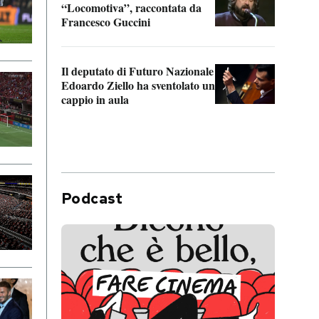
“Locomotiva”, raccontata da
inseg
Francesco Guccini
Khers
Il deputato di Futuro Nazionale
La pl
Edoardo Ziello ha sventolato un
da P
cappio in aula
Podcast