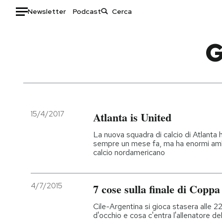
Newsletter
Podcast
Auto
HOME
Italia
Moda
Mondo
Libri
Politica
Consumismi
15/4/2017
Atlanta is United
Tecnologia
Storie/Idee
La nuova squadra di calcio di Atlanta h
Internet
Ok Boomer!
sempre un mese fa, ma ha enormi ambi
calcio nordamericano
Scienza
Media
Cultura
Europa
Economia
Altrecose
4/7/2015
7 cose sulla finale di Copp
Sport
Mondiali calcio 2026
Cile-Argentina si gioca stasera alle 22
d'occhio e cosa c'entra l'allenatore de