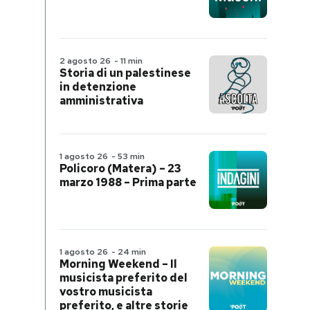
2 agosto 26
-
11 min
Storia di un palestinese
in detenzione
amministrativa
1 agosto 26
-
53 min
Policoro (Matera) – 23
marzo 1988 – Prima parte
1 agosto 26
-
24 min
Morning Weekend – Il
musicista preferito del
vostro musicista
preferito, e altre storie