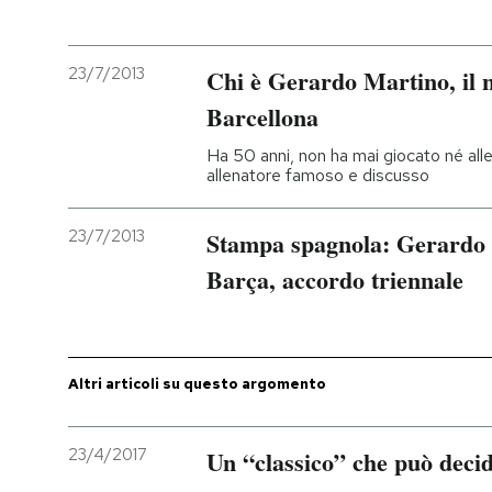
PODCAST
23/7/2013
Chi è Gerardo Martino, il n
Barcellona
NEWSLETTER
Ha 50 anni, non ha mai giocato né allen
allenatore famoso e discusso
I MIEI PREFERITI
23/7/2013
Stampa spagnola: Gerardo 
SHOP
Barça, accordo triennale
CALENDARIO
Altri articoli su questo argomento
AREA PERSONALE
Entra
23/4/2017
Un “classico” che può decid