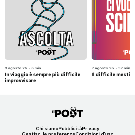
9 agosto 26
-
6 min
7 agosto 26
-
37 min
In viaggio è sempre più difficile
Il difficile mestie
improvvisare
Chi siamo
Pubblicità
Privacy
Gestisci le preferenze
Condizioni d'uso