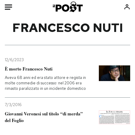
Auto
FRANCESCO NUTI
HOME
Italia
Moda
Mondo
Libri
12/6/2023
Politica
Consumismi
È morto Francesco Nuti
Tecnologia
Storie/Idee
Aveva 68 anni ed era stato attore e regista in
molte commedie di successo: nel 2006 era
Internet
Ok Boomer!
rimasto paralizzato in un incidente domestico
Scienza
Media
Cultura
Europa
7/3/2016
Economia
Altrecose
Giovanni Veronesi sul titolo “di merda”
del Foglio
Sport
Mondiali calcio 2026