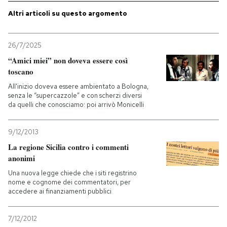
Altri articoli su questo argomento
PODCAST
26/7/2025
NEWSLETTER
“Amici miei” non doveva essere così
toscano
All'inizio doveva essere ambientato a Bologna,
I MIEI PREFERITI
senza le “supercazzole” e con scherzi diversi
da quelli che conosciamo: poi arrivò Monicelli
SHOP
9/12/2013
La regione Sicilia contro i commenti
CALENDARIO
anonimi
Una nuova legge chiede che i siti registrino
nome e cognome dei commentatori, per
AREA PERSONALE
accedere ai finanziamenti pubblici
Entra
7/12/2012