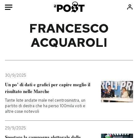
Auto
FRANCESCO
ACQUAROLI
HOME
Italia
Moda
Mondo
Libri
Politica
Consumismi
30/9/2025
Tecnologia
Storie/Idee
Un po’ di dati e grafici per capire meglio il
Internet
Ok Boomer!
risultato nelle Marche
Scienza
Media
Tante liste andate male nel centrosinistra, un
Cultura
Europa
partito di destra che ha perso 100mila voti e
altre cose notevoli
Economia
Altrecose
Sport
Mondiali calcio 2026
29/9/2025
Spostare la campagna elettorale dalle