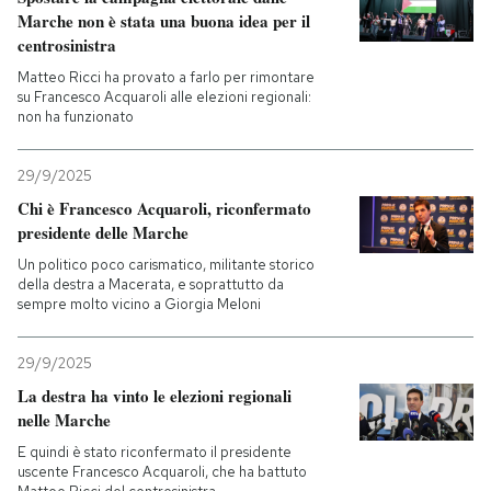
Marche non è stata una buona idea per il
centrosinistra
PODCAST
Matteo Ricci ha provato a farlo per rimontare
su Francesco Acquaroli alle elezioni regionali:
NEWSLETTER
non ha funzionato
29/9/2025
I MIEI PREFERITI
Chi è Francesco Acquaroli, riconfermato
presidente delle Marche
SHOP
Un politico poco carismatico, militante storico
della destra a Macerata, e soprattutto da
sempre molto vicino a Giorgia Meloni
CALENDARIO
29/9/2025
La destra ha vinto le elezioni regionali
AREA PERSONALE
nelle Marche
Entra
E quindi è stato riconfermato il presidente
uscente Francesco Acquaroli, che ha battuto