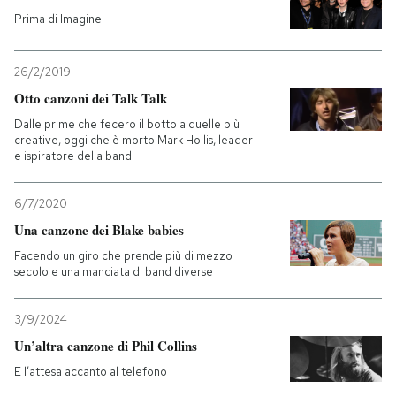
Prima di Imagine
PODCAST
26/2/2019
NEWSLETTER
Otto canzoni dei Talk Talk
Dalle prime che fecero il botto a quelle più
creative, oggi che è morto Mark Hollis, leader
I MIEI PREFERITI
e ispiratore della band
6/7/2020
SHOP
Una canzone dei Blake babies
Facendo un giro che prende più di mezzo
CALENDARIO
secolo e una manciata di band diverse
3/9/2024
AREA PERSONALE
Un’altra canzone di Phil Collins
Entra
E l’attesa accanto al telefono