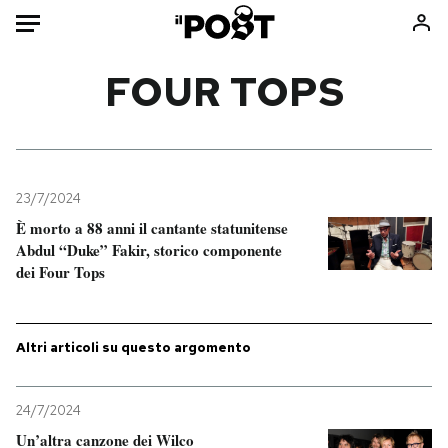
Auto
FOUR TOPS
HOME
Italia
Moda
Mondo
Libri
23/7/2024
Politica
Consumismi
È morto a 88 anni il cantante statunitense
Abdul “Duke” Fakir, storico componente
Tecnologia
Storie/Idee
dei Four Tops
Internet
Ok Boomer!
Scienza
Media
Cultura
Europa
Altri articoli su questo argomento
Economia
Altrecose
Sport
Mondiali calcio 2026
24/7/2024
Un’altra canzone dei Wilco