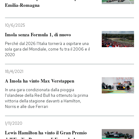
Emilia-Romagna
PODCAST
10/6/2025
NEWSLETTER
Imola senza Formula 1, di nuovo
Perché dal 2026 l'Italia tornerà a ospitare una
sola gara del Mondiale, come fu tra il 2006 e il
I MIEI PREFERITI
2020
18/4/2021
SHOP
A Imola ha vinto Max Verstappen
In una gara condizionata dalla pioggia
CALENDARIO
l'olandese della Red Bull ha ottenuto la prima
vittoria della stagione davanti a Hamilton,
Norris e alle due Ferrari
AREA PERSONALE
1/11/2020
Entra
Lewis Hamilton ha vinto il Gran Premio