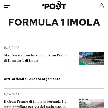
Auto
FORMULA 1 IMOLA
HOME
Italia
Moda
Mondo
Libri
18/5/2025
Politica
Consumismi
Max Verstappen ha vinto il Gran Premio
di Formula 1 di Imola
Tecnologia
Storie/Idee
Internet
Ok Boomer!
Scienza
Media
Altri articoli su questo argomento
Cultura
Europa
Economia
Altrecose
17/5/2023
Sport
Mondiali calcio 2026
Il Gran Premio di Imola di Formula 1 è
stato annullato per via del maltempo in