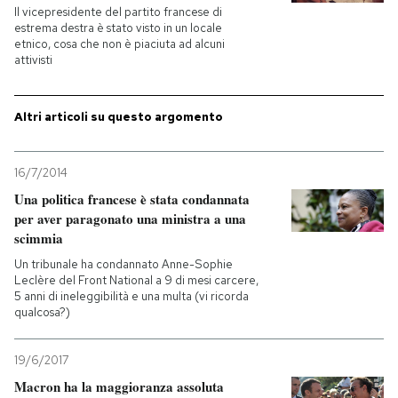
Il vicepresidente del partito francese di
estrema destra è stato visto in un locale
PODCAST
etnico, cosa che non è piaciuta ad alcuni
attivisti
NEWSLETTER
Altri articoli su questo argomento
I MIEI PREFERITI
16/7/2014
Una politica francese è stata condannata
SHOP
per aver paragonato una ministra a una
scimmia
Un tribunale ha condannato Anne-Sophie
CALENDARIO
Leclère del Front National a 9 di mesi carcere,
5 anni di ineleggibilità e una multa (vi ricorda
qualcosa?)
AREA PERSONALE
19/6/2017
Entra
Macron ha la maggioranza assoluta