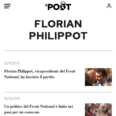
Auto
FLORIAN
PHILIPPOT
HOME
Italia
Moda
Mondo
Libri
Politica
Consumismi
21/9/2017
Tecnologia
Storie/Idee
Florian Philippot, vicepresidente del Front
Internet
Ok Boomer!
National, ha lasciato il partito
Scienza
Media
Cultura
Europa
Economia
Altrecose
16/9/2017
Sport
Mondiali calcio 2026
Un politico del Front National è finito nei
guai per un couscous