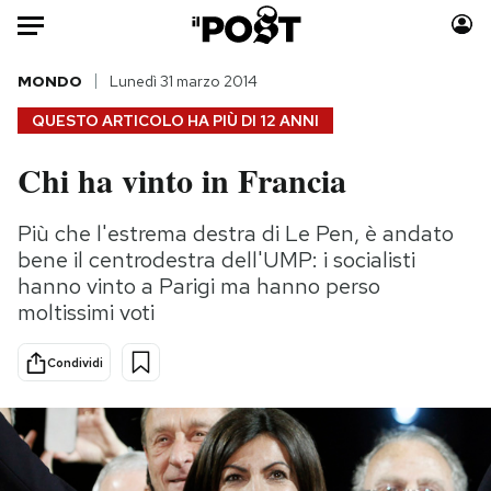
Auto
MONDO
Lunedì 31 marzo 2014
QUESTO ARTICOLO HA PIÙ DI
12 ANNI
HOME
Chi ha vinto in Francia
Italia
Moda
Mondo
Libri
Più che l'estrema destra di Le Pen, è andato
Politica
Consumismi
bene il centrodestra dell'UMP: i socialisti
Tecnologia
Storie/Idee
hanno vinto a Parigi ma hanno perso
moltissimi voti
Internet
Ok Boomer!
Scienza
Media
Condividi
Cultura
Europa
Economia
Altrecose
Sport
Mondiali calcio 2026