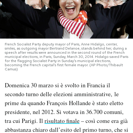
PODCAST
NEWSLETTER
French Socialist Party deputy mayor of Paris, Anne Hidalgo, center,
smiles, as outgoing mayor Bertrand Delanoe, stands behind her, during a
I MIEI PREFERITI
speech after results were announced in the second round of the French
municipal elections, in Paris, Sunday, March 30, 2014. Hidalgo saved Paris
for the flagging Socialist Party in Sunday's municipal elections,
becoming the French capital's first female mayor. (AP Photo/Thibault
Camus)
SHOP
Domenica 30 marzo si è svolto in Francia il
CALENDARIO
secondo turno delle elezioni amministrative, le
prime da quando François Hollande è stato eletto
AREA PERSONALE
presidente, nel 2012. Si votava in 36.700 comuni,
tra cui Parigi. Il
risultato finale
– così come era già
Area Personale
abbastanza chiaro dall’esito del primo turno, che si
Newsletter