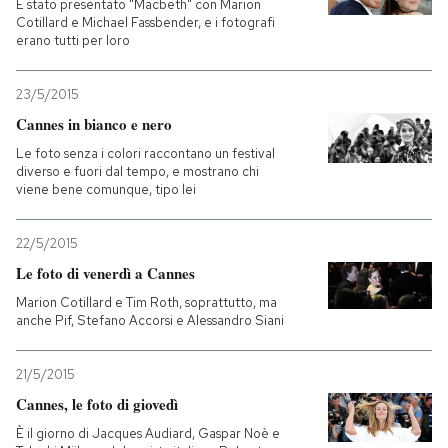
È stato presentato "Macbeth" con Marion
Cotillard e Michael Fassbender, e i fotografi
PODCAST
erano tutti per loro
23/5/2015
NEWSLETTER
Cannes in bianco e nero
Le foto senza i colori raccontano un festival
diverso e fuori dal tempo, e mostrano chi
I MIEI PREFERITI
viene bene comunque, tipo lei
SHOP
22/5/2015
Le foto di venerdì a Cannes
Marion Cotillard e Tim Roth, soprattutto, ma
CALENDARIO
anche Pif, Stefano Accorsi e Alessandro Siani
AREA PERSONALE
21/5/2015
Cannes, le foto di giovedì
Entra
È il giorno di Jacques Audiard, Gaspar Noè e