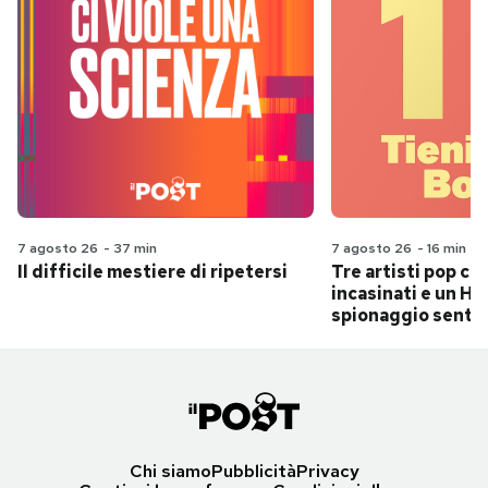
7 agosto 26
-
37 min
7 agosto 26
-
16 min
Il difficile mestiere di ripetersi
Tre artisti pop ch
incasinati e un Hit
spionaggio senti
Chi siamo
Pubblicità
Privacy