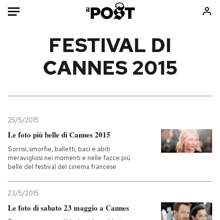
Auto
FESTIVAL DI
CANNES 2015
HOME
Italia
Moda
Mondo
Libri
Politica
Consumismi
25/5/2015
Tecnologia
Storie/Idee
Le foto più belle di Cannes 2015
Internet
Ok Boomer!
Sorrisi, smorfie, balletti, baci e abiti
Scienza
Media
meravigliosi nei momenti e nelle facce più
belle del festival del cinema francese
Cultura
Europa
Economia
Altrecose
23/5/2015
Sport
Mondiali calcio 2026
Le foto di sabato 23 maggio a Cannes