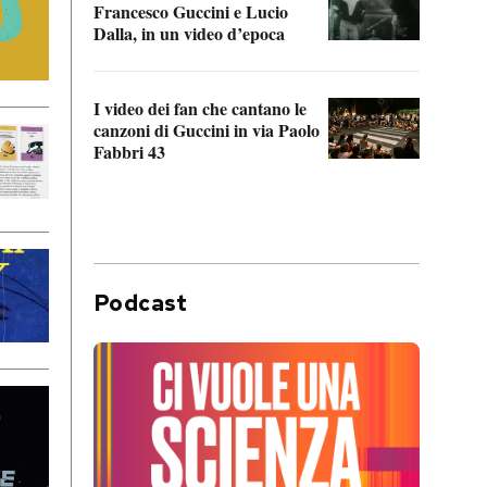
Francesco Guccini e Lucio
“Loco
Dalla, in un video d’epoca
Franc
I video dei fan che cantano le
Il de
canzoni di Guccini in via Paolo
Edoar
Fabbri 43
cappi
Podcast