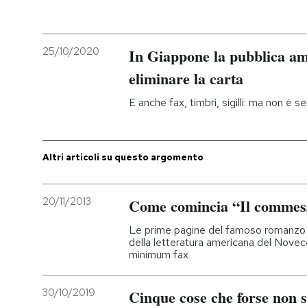
PODCAST
25/10/2020
In Giappone la pubblica am
NEWSLETTER
eliminare la carta
E anche fax, timbri, sigilli: ma non è 
I MIEI PREFERITI
Altri articoli su questo argomento
SHOP
20/11/2013
Come comincia “Il commes
CALENDARIO
Le prime pagine del famoso romanzo 
della letteratura americana del Novec
AREA PERSONALE
minimum fax
Entra
30/10/2019
Cinque cose che forse non 