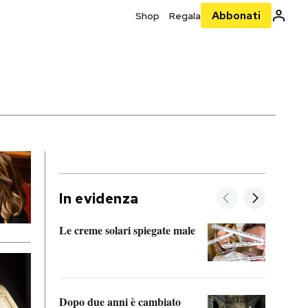
Abbonati
Shop
Regala
In evidenza
Le creme solari spiegate male
FitAc
guerr
Dopo due anni è cambiato
A cos