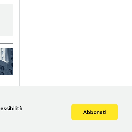
essibilità
Abbonati