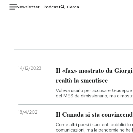
Newsletter
Podcast
Auto
HOME
Italia
Moda
Mondo
Libri
Politica
Consumismi
14/12/2023
Il «fax» mostrato da Giorgi
Tecnologia
Storie/Idee
realtà la smentisce
Internet
Ok Boomer!
Voleva usarlo per accusare Giuseppe 
Scienza
Media
del MES da dimissionario, ma dimostr
Cultura
Europa
Economia
Altrecose
18/4/2021
Il Canada si sta convincen
Sport
Mondiali calcio 2026
Come altri paesi i suoi enti pubblici l
comunicazioni, ma la pandemia ne ha f