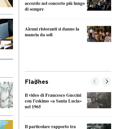
accordo nel concerto più lungo
di sempre
Il ci
parla
Alcuni ristoranti si danno la
nessu
mancia da soli
Fla
hes
Il video di Francesco Guccini
Sulla
con l’eskimo «a Santa Lucia»
vorti
nel 1965
veder
Il particolare rapporto tra
La ve