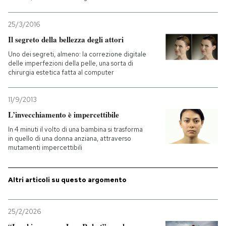
PODCAST
25/3/2016
Il segreto della bellezza degli attori
NEWSLETTER
Uno dei segreti, almeno: la correzione digitale
delle imperfezioni della pelle, una sorta di
chirurgia estetica fatta al computer
I MIEI PREFERITI
11/9/2013
L’invecchiamento è impercettibile
SHOP
In 4 minuti il volto di una bambina si trasforma
in quello di una donna anziana, attraverso
mutamenti impercettibili
CALENDARIO
Altri articoli su questo argomento
AREA PERSONALE
Entra
25/2/2026