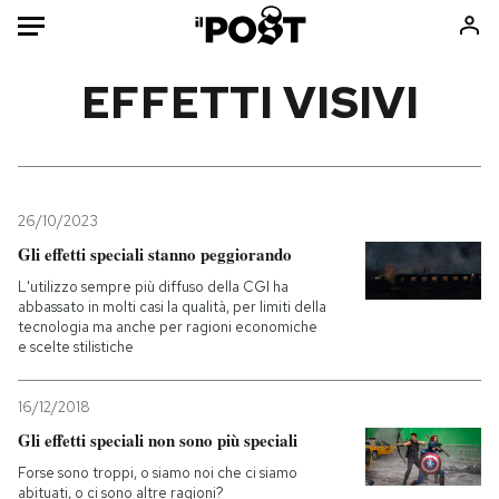
Auto
EFFETTI VISIVI
HOME
Italia
Moda
Mondo
Libri
26/10/2023
Politica
Consumismi
Gli effetti speciali stanno peggiorando
Tecnologia
Storie/Idee
L'utilizzo sempre più diffuso della CGI ha
abbassato in molti casi la qualità, per limiti della
Internet
Ok Boomer!
tecnologia ma anche per ragioni economiche
Scienza
Media
e scelte stilistiche
Cultura
Europa
16/12/2018
Economia
Altrecose
Gli effetti speciali non sono più speciali
Sport
Mondiali calcio 2026
Forse sono troppi, o siamo noi che ci siamo
abituati, o ci sono altre ragioni?