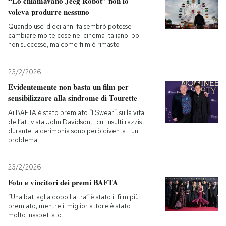
“Lo chiamavano Jeeg Robot” non lo
voleva produrre nessuno
Quando uscì dieci anni fa sembrò potesse
cambiare molte cose nel cinema italiano: poi
non successe, ma come film è rimasto
23/2/2026
Evidentemente non basta un film per
sensibilizzare alla sindrome di Tourette
Ai BAFTA è stato premiato “I Swear”, sulla vita
dell’attivista John Davidson, i cui insulti razzisti
durante la cerimonia sono però diventati un
problema
23/2/2026
Foto e vincitori dei premi BAFTA
“Una battaglia dopo l'altra” è stato il film più
premiato, mentre il miglior attore è stato
molto inaspettato