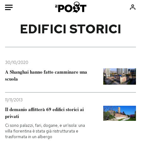
Auto
EDIFICI STORICI
HOME
Italia
Moda
Mondo
Libri
30/10/2020
Politica
Consumismi
A Shanghai hanno fatto camminare una
scuola
Tecnologia
Storie/Idee
Internet
Ok Boomer!
Scienza
Media
11/11/2013
Cultura
Europa
Il demanio affitterà 69 edifici storici ai
privati
Economia
Altrecose
Sport
Mondiali calcio 2026
Ci sono palazzi, fari, dogane, e un'isola: una
villa fiorentina è stata già ristrutturata e
trasformata in un albergo