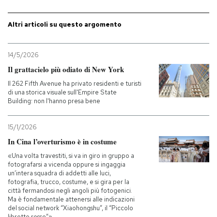
PODCAST
Altri articoli su questo argomento
NEWSLETTER
14/5/2026
Il grattacielo più odiato di New York
I MIEI PREFERITI
Il 262 Fifth Avenue ha privato residenti e turisti
di una storica visuale sull'Empire State
Building: non l'hanno presa bene
SHOP
15/1/2026
In Cina l’overturismo è in costume
CALENDARIO
«Una volta travestiti, si va in giro in gruppo a
fotografarsi a vicenda oppure si ingaggia
un’intera squadra di addetti alle luci,
AREA PERSONALE
fotografia, trucco, costume, e si gira per la
città fermandosi negli angoli più fotogenici.
Entra
Ma è fondamentale attenersi alle indicazioni
del social network “Xiaohongshu”, il “Piccolo
libretto rosso”»