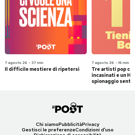
7 agosto 26
-
37 min
7 agosto 26
-
16 min
Il difficile mestiere di ripetersi
Tre artisti pop ch
incasinati e un Hit
spionaggio senti
Chi siamo
Pubblicità
Privacy
Gestisci le preferenze
Condizioni d'uso