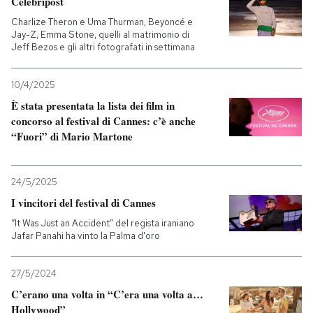
Celebripost
Charlize Theron e Uma Thurman, Beyoncé e
PODCAST
Jay-Z, Emma Stone, quelli al matrimonio di
Jeff Bezos e gli altri fotografati in settimana
NEWSLETTER
10/4/2025
È stata presentata la lista dei film in
concorso al festival di Cannes: c’è anche
I MIEI PREFERITI
“Fuori” di Mario Martone
SHOP
24/5/2025
I vincitori del festival di Cannes
CALENDARIO
“It Was Just an Accident” del regista iraniano
Jafar Panahi ha vinto la Palma d'oro
AREA PERSONALE
27/5/2024
Entra
C’erano una volta in “C’era una volta a…
Hollywood”