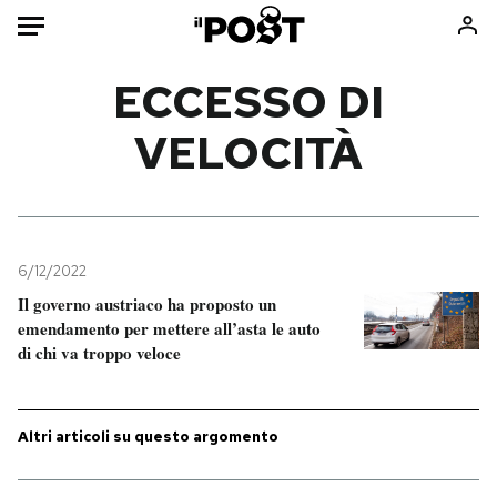
Auto
ECCESSO DI
VELOCITÀ
HOME
Italia
Moda
Mondo
Libri
Politica
Consumismi
6/12/2022
Tecnologia
Storie/Idee
Il governo austriaco ha proposto un
Internet
Ok Boomer!
emendamento per mettere all’asta le auto
Scienza
Media
di chi va troppo veloce
Cultura
Europa
Economia
Altrecose
Altri articoli su questo argomento
Sport
Mondiali calcio 2026