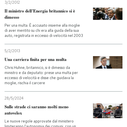
3/2/2012
Il ministro dell’Energia britannico si è
PODCAST
dimesso
Per una multa. È accusato insieme alla moglie
NEWSLETTER
di aver mentito su chi era alla guida della sua
auto, registrata in eccesso di velocità nel 2003
I MIEI PREFERITI
5/2/2013
Una carriera finita per una multa
SHOP
Chris Huhne, britannico, si è dimesso da
ministro e da deputato: prese una multa per
eccesso di velocità e disse che guidava la
moglie, rischia il carcere
CALENDARIO
28/5/2024
AREA PERSONALE
Sulle strade ci saranno molti meno
autovelox
Entra
Le nuove regole approvate dal ministero
limiteranno l'autonomia dei comuni, con un