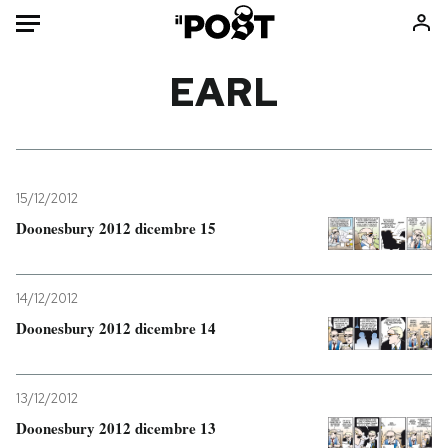
Auto
EARL
HOME
Italia
Moda
Mondo
Libri
15/12/2012
Politica
Consumismi
Doonesbury 2012 dicembre 15
Tecnologia
Storie/Idee
Internet
Ok Boomer!
14/12/2012
Scienza
Media
Doonesbury 2012 dicembre 14
Cultura
Europa
Economia
Altrecose
Sport
Mondiali calcio 2026
13/12/2012
Doonesbury 2012 dicembre 13